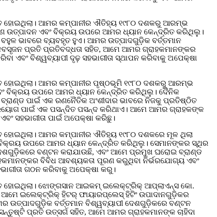
ିତ ହୋଇଥିଲା। ଆମର କମ୍ପାନୀର ଐତିହ୍ୟ ୧୯୮୦ ଦଶକରୁ ଆରମ୍ଭ
 ଉତ୍ପାଦନ ଏବଂ ବିକ୍ରୟ ଉପରେ ଆମର ଧ୍ୟାନ କେନ୍ଦ୍ରିତ କରିଥିଲୁ।
ହୁଳ ଭାବରେ ବ୍ୟବହୃତ ହୁଏ। ଆମର ଉତ୍ପାଦଗୁଡ଼ିକ ବର୍ତ୍ତମାନ
ଂ ନବସୃଜନ ପ୍ରତି ପ୍ରତିବଦ୍ଧତା ସହିତ, ଆମେ ଆମର ଗ୍ରାହକମାନଙ୍କର
ବା ଏବଂ ବିଶ୍ୱବ୍ୟାପୀ ଦୃଢ଼ ସହଭାଗୀତା ସ୍ଥାପନ କରିବାକୁ ଅପେକ୍ଷା
ତ ହୋଇଥିଲା। ଆମର କମ୍ପାନୀର ପୃଷ୍ଠଭୂମି ୧୯୮୦ ଦଶକରୁ ଆରମ୍ଭ
ବଂ ବିକ୍ରୟ ଉପରେ ଆମର ଧ୍ୟାନ କେନ୍ଦ୍ରିତ କରିଥିଲୁ। ଦୈନିକ
ବ୍ରାଣ୍ଡ ପାଇଁ ଏକ ରଣନୈତିକ ଅଂଶୀଦାର ଭାବରେ ନିଜକୁ ପ୍ରତିଷ୍ଠିତ
ନ ପ୍ରୟୋଗ ପାଇଁ ଏକ ପସନ୍ଦିତ ପସନ୍ଦ କରିଥାଏ। ଆମେ ଆମର ଗ୍ରାହକଙ୍କ
 ଏବଂ ସହଭାଗୀତା ପାଇଁ ଅପେକ୍ଷା କରିଛୁ।
ତ ହୋଇଥିଲା। ଆମର କମ୍ପାନୀର ଐତିହ୍ୟ ୧୯୮୦ ଦଶକରେ ମୂଳ ଥିଲା
 ବିକ୍ରୟ ଉପରେ ଆମର ଧ୍ୟାନ କେନ୍ଦ୍ରିତ କରିଥିଲୁ। ସେମାନଙ୍କର ସ୍ଥିର
 ଦେଶଗୁଡ଼ିକରେ ବଣ୍ଟନ କରାଯାଉଛି, ଏବଂ ଆମେ ପ୍ରମୁଖ ଘରୋଇ ବ୍ରାଣ୍ଡ
୍ରାହକମାନଙ୍କର ବିବିଧ ଆବଶ୍ୟକତା ପୂରଣ କରୁଥିବା ନିର୍ଭରଯୋଗ୍ୟ ଏବଂ
ସହଭାଗୀତା ଗଠନ କରିବାକୁ ଅପେକ୍ଷା କରୁ।
 ହୋଇଥିଲା। ଝୋଙ୍ଗସାନ ଆଇକମ୍ ଇଲେକ୍ଟ୍ରିକ୍ ଆପ୍ଲାଏନ୍ସ କୋ.
ଆମେ ଇଲେକ୍ଟ୍ରିକ୍ ହିଟର୍ ଫାୟାରପ୍ଲେସ୍ ହିଟିଂ ଉପାଦାନଗୁଡ଼ିକର
ଉତ୍ପାଦଗୁଡ଼ିକ ବର୍ତ୍ତମାନ ବିଶ୍ୱବ୍ୟାପୀ ଦେଶଗୁଡ଼ିକରେ ବଣ୍ଟନ
ନ୍ତୁଷ୍ଟି ପ୍ରତି ଉତ୍ସର୍ଗ ସହିତ, ଆମେ ଆମର ଗ୍ରାହକମାନଙ୍କ ଚାହିଦା