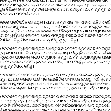
ିୟୋଜିତ ଥିଲେ। ବର୍ଷ ବର୍ଷ ଧରି, ଆମେ ଘରୋଇ ଏବଂ ବାଣିଜ୍ୟିକ ପ୍ରୟୋଗ ପା
ଆମର ଉତ୍ପାଦଗୁଡ଼ିକ ଘରୋଇ ଉପକରଣ ଏବଂ ଚିକିତ୍ସା ବ୍ୟବସ୍ଥାରେ ବ୍ୟାପକ
ଶ୍ୱର ବିଭିନ୍ନ ଦେଶରେ ଗ୍ରାହକମାନଙ୍କ ପାଖରେ ପହଞ୍ଚେ। ଆମେ ପ୍ରମୁଖ 
ରତିବଦ୍ଧତା ପ୍ରଦର୍ଶନ କରି।
େ ପ୍ରତିଷ୍ଠିତ ହୋଇଥିଲା। ଆମର କମ୍ପାନୀର ଏକ ସମୃଦ୍ଧ ଇତିହାସ ରହି
ିଲେ। ସେବେଠାରୁ, ଆମେ ପୋଷାକ ଶୁଷ୍କକାରୀ ପାଇଁ ଗରମ ଉପାଦାନଗୁଡ଼ିକ, ଏବ
ର ଉତ୍ପାଦଗୁଡ଼ିକ ଘରୋଇ ଉପକରଣ ଏବଂ ଚିକିତ୍ସା ବ୍ୟବସ୍ଥାରେ ବ୍ୟାପକ ଭା
ଆମେ ବିଶ୍ୱବ୍ୟାପୀ ବଜାରରେ ଆମର ପହଞ୍ଚକୁ ବିସ୍ତାର କରି ଅନେକ ଦେଶର ଗ
ତ କରିଛୁ, ଶିଳ୍ପରେ ଆମର ସ୍ଥିତିକୁ ସୁଦୃଢ଼ ​​କରିଛୁ।
ମଇ ୨୦୦୫ରେ ଗ୍ୱାଙ୍ଗଡାଙ୍ଗର ଝୋଙ୍ଗସାନ ସହରରେ ପ୍ରତିଷ୍ଠିତ ହୋଇଥିଲ
ି ଐତିହ୍ୟ ଉପରେ ଆଧାରିତ ହୋଇ, ଆମେ ସେବେଠାରୁ ବୈଦ୍ୟୁତିକ କେଟଲି ପାଇ
ୁଲେସନ ପ୍ୟାନେଲ୍ ମଧ୍ୟ ଉତ୍ପାଦନ କରିଛୁ। ଆମର ଉତ୍ପାଦଗୁଡ଼ିକ ଘରୋଇ 
ବଂ ନବସୃଜନ ପ୍ରତି ପ୍ରତିବଦ୍ଧତା ସହିତ, ଆମେ ବିଶ୍ୱର ବିଭିନ୍ନ ଦେଶଗୁଡ଼
କୁ ପ୍ରତିଷ୍ଠା କରିଛୁ।
୨୦୦୫ରେ ଗ୍ୱାଙ୍ଗଡାଙ୍ଗ ପ୍ରଦେଶର ଝୋଙ୍ଗସାନ ସହରରେ ପ୍ରତିଷ୍ଠିତ, ଆମର
ଖ ଘରୋଇ ବ୍ରାଣ୍ଡ ପାଇଁ ଏକ ରଣନୈତିକ ଅଂଶୀଦାର ହୋଇଛୁ। ଏହି କ୍ଷେତ୍ରରେ
ନ କରିବାକୁ ପ୍ରତିବଦ୍ଧ। ଆମର ମାଇକା ହିଟିଂ ଉପାଦାନଗୁଡ଼ିକ ସେମାନଙ୍କର ନ
ୀର୍ଘକାଳୀନ ସହଭାଗୀତା ସ୍ଥାପନ ଏବଂ ଆମର ଗ୍ରାହକମାନଙ୍କ ସହିତ ପାରସ୍ପର
୨୦୦୫ରେ ଗ୍ୱାଙ୍ଗଡାଙ୍ଗ ପ୍ରଦେଶର ଝୋଙ୍ଗସାନ ସହରରେ ପ୍ରତିଷ୍ଠିତ, ଆମର
଼ିକରେ ବ୍ୟବହୃତ ହୁଏ। ୧୯ ବର୍ଷରୁ ଅଧିକ ଉତ୍ପାଦନ ଅଭିଜ୍ଞତା ସହିତ, ଆମେ 
୍ଚ କାର୍ଯ୍ୟଦକ୍ଷତା, ଶକ୍ତି ଦକ୍ଷତା ଏବଂ ନିର୍ଭରଯୋଗ୍ୟତା ପାଇଁ ପ୍ରସିଦ୍
୍ଚ-ଗୁଣବତ୍ତା ଉତ୍ପାଦ ଏବଂ ଅସାଧାରଣ ସେବା ପ୍ରଦାନ କରିବାକୁ ଉତ୍ସର୍ଗୀ