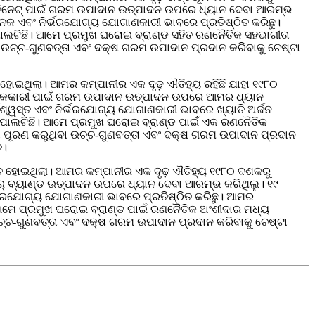
ୟାବିନେଟ୍ ପାଇଁ ଗରମ ଉପାଦାନ ଉତ୍ପାଦନ ଉପରେ ଧ୍ୟାନ ଦେବା ଆରମ୍ଭ
ନଜନକ ଏବଂ ନିର୍ଭରଯୋଗ୍ୟ ଯୋଗାଣକାରୀ ଭାବରେ ପ୍ରତିଷ୍ଠିତ କରିଛୁ।
 ପାଲଟିଛି। ଆମେ ପ୍ରମୁଖ ଘରୋଇ ବ୍ରାଣ୍ଡ ସହିତ ରଣନୈତିକ ସହଭାଗୀତା
ବା ଉଚ୍ଚ-ଗୁଣବତ୍ତା ଏବଂ ଦକ୍ଷ ଗରମ ଉପାଦାନ ପ୍ରଦାନ କରିବାକୁ ଚେଷ୍ଟା
ୋଇଥିଲା। ଆମର କମ୍ପାନୀର ଏକ ଦୃଢ଼ ଐତିହ୍ୟ ରହିଛି ଯାହା ୧୯୮୦
ୁଷ୍କକାରୀ ପାଇଁ ଗରମ ଉପାଦାନ ଉତ୍ପାଦନ ଉପରେ ଆମର ଧ୍ୟାନ
ବିଶ୍ୱସ୍ତ ଏବଂ ନିର୍ଭରଯୋଗ୍ୟ ଯୋଗାଣକାରୀ ଭାବରେ ଖ୍ୟାତି ଅର୍ଜନ
ନ୍ଦ ପାଲଟିଛି। ଆମେ ପ୍ରମୁଖ ଘରୋଇ ବ୍ରାଣ୍ଡ ପାଇଁ ଏକ ରଣନୈତିକ
କତା ପୂରଣ କରୁଥିବା ଉଚ୍ଚ-ଗୁଣବତ୍ତା ଏବଂ ଦକ୍ଷ ଗରମ ଉପାଦାନ ପ୍ରଦାନ
ତ।
 ହୋଇଥିଲା। ଆମର କମ୍ପାନୀର ଏକ ଦୃଢ଼ ଐତିହ୍ୟ ୧୯୮୦ ଦଶକରୁ
ଟର୍ ବ୍ୟାଣ୍ଡ ଉତ୍ପାଦନ ଉପରେ ଧ୍ୟାନ ଦେବା ଆରମ୍ଭ କରିଥିଲୁ। ୧୯
ିର୍ଭରଯୋଗ୍ୟ ଯୋଗାଣକାରୀ ଭାବରେ ପ୍ରତିଷ୍ଠିତ କରିଛୁ। ଆମର
ି। ଆମେ ପ୍ରମୁଖ ଘରୋଇ ବ୍ରାଣ୍ଡ ପାଇଁ ରଣନୈତିକ ଅଂଶୀଦାର ମଧ୍ୟ
 ଉଚ୍ଚ-ଗୁଣବତ୍ତା ଏବଂ ଦକ୍ଷ ଗରମ ଉପାଦାନ ପ୍ରଦାନ କରିବାକୁ ଚେଷ୍ଟା