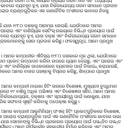
ଇଁ ଡ୍ରାୟର ଗରମ ଅଂଶ, ହେୟାର ଡ୍ରାୟର ଗରମ ତାର ଏବଂ ଅନ୍ୟାନ୍ୟ
 ଭାବରେ ବ୍ୟବହୃତ ହୁଏ, ଯାହା ନିର୍ଭରଯୋଗ୍ୟ ଗରମ ସମାଧାନ ପ୍ରଦାନ
ଘରୋଇ ବ୍ରାଣ୍ଡଗୁଡ଼ିକର ଏକ ରଣନୈତିକ ଅଂଶୀଦାର ଭାବରେ ନିଜକୁ
ଛି ଯାହା ୧୯୮୦ ଦଶକରୁ ଆରମ୍ଭ ହୋଇଛି, ଯେଉଁଠାରେ ଆମର
ଂ ଘରୋଇ ଏବଂ ବାଣିଜ୍ୟିକ ସେଟିଂସ୍ ଉଭୟରେ ବିଭିନ୍ନ ପ୍ରୟୋଗ ପାଇଁ
ବରେ ବ୍ୟବହୃତ ହୁଏ, ଯାହା ଦକ୍ଷ ଏବଂ ନିର୍ଭରଯୋଗ୍ୟ ଗରମ ସମାଧାନ
୍ରାହକମାନଙ୍କୁ ସେବା ପ୍ରଦାନ କରିଛୁ। ଫଳସ୍ୱରୂପ, ଆମେ ପ୍ରମୁଖ
ା। ଆମର କମ୍ପାନୀର ଐତିହ୍ୟ ୧୯୮୦ ଦଶକରେ ମୂଳ ଥିଲା, ଯେଉଁଠାରେ
ଁ ଗରମ ପ୍ଲେଟ୍ ଉତ୍ପାଦନ କରିବା ଉପରେ ଧ୍ୟାନ ଦେଇଛୁ, ଏବଂ ଘରୋଇ ଏବଂ
ଏବଂ ବାଣିଜ୍ୟିକ ଉପକରଣରେ ବ୍ୟବହାର ପାଇଁ ଡିଜାଇନ୍ କରାଯାଇଛି,
ିକରେ ଆମର ବଜାର ପହଞ୍ଚକୁ ବିସ୍ତାର କରିଛୁ, ଶିଳ୍ପରେ ପ୍ରମୁଖ
 କମ୍ପାନୀ ମାଇକା ହିଟିଂ ତାରରେ ବିଶେଷଜ୍ଞ, ମୁଖ୍ୟତଃ ବୁଦ୍ଧିମାନ
 ୧୯ ବର୍ଷରୁ ଅଧିକ ଅଭିଜ୍ଞତା ଏବଂ ବିଶେଷଜ୍ଞତା ସହିତ, ଆମେ ଆମର
ିର୍ଭରଯୋଗ୍ୟତା, ଦକ୍ଷତା ଏବଂ ସ୍ଥାୟୀତ୍ୱ ପାଇଁ ଜଣାଶୁଣା, ଯାହା
ିକ ସଫଳତା ସୃଷ୍ଟି କରିବାକୁ ଅପେକ୍ଷା କରୁଛୁ।
 କମ୍ପାନୀ ଆଲୁମିନିୟମ୍ ଫଏଲ୍ ହିଟିଂ ପ୍ଲେଟ୍‌ଗୁଡ଼ିକରେ ବିଶେଷଜ୍ଞ,
ପ୍ରମୁଖ ଘରୋଇ ବ୍ରାଣ୍ଡଗୁଡ଼ିକ ପାଇଁ ଏକ ରଣନୈତିକ ଅଂଶୀଦାର ଭାବରେ ଉଭା
ଧ, ଯାହା ସେମାନଙ୍କୁ ବିଭିନ୍ନ ପ୍ରକାରର ପ୍ରୟୋଗ ପାଇଁ ପସନ୍ଦିତ ପସନ୍ଦ
କୃତ। ଆମେ ଦୀର୍ଘକାଳୀନ ସହଭାଗୀତା ନିର୍ମାଣ କରିବାକୁ ଏବଂ ଆମର