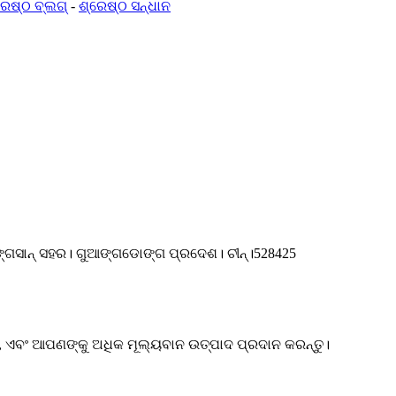
ରେଷ୍ଠ ବ୍ଲଗ୍
-
ଶ୍ରେଷ୍ଠ ସନ୍ଧାନ
ଙ୍ଗସାନ୍ ସହର। ଗୁଆଙ୍ଗଡୋଙ୍ଗ ପ୍ରଦେଶ। ଚୀନ୍।528425
ଏବଂ ଆପଣଙ୍କୁ ଅଧିକ ମୂଲ୍ୟବାନ ଉତ୍ପାଦ ପ୍ରଦାନ କରନ୍ତୁ।