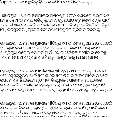
୍ୱବ୍ୟାପୀ ଉପସ୍ଥିତିକୁ ବିସ୍ତାର କରିବା ଏବଂ ଶିଳ୍ପରେ ଦୃଢ଼
ହୋଇଥିଲା। ଆମର କମ୍ପାନୀର ପୃଷ୍ଠଭୂମି ୧୯୮୦ ଦଶକରେ ଅଭ୍ର ସିଟ୍
 ଧ୍ୟାନ ଦେବା ଆରମ୍ଭ କରିଥିଲୁ, ଯାହା ୟୁରୋପୀୟ ଗ୍ରାହକମାନଙ୍କ ପାଇଁ
୍ଡ ପାଇଁ ଏକ ରଣନୈତିକ ଅଂଶୀଦାର ଭାବରେ ନିଜକୁ ପ୍ରତିଷ୍ଠିତ କରିଛୁ।
୍ ଇନସୁଲେସନ୍ ପ୍ଲେଟ୍ ହିଟିଂ ଉପାଦାନଗୁଡ଼ିକ ପ୍ରଦାନ କରିବାକୁ
ତ ହୋଇଥିଲା। ଆମର କମ୍ପାନୀର ଐତିହ୍ୟ ୧୯୮୦ ଦଶକରୁ ଆରମ୍ଭ ହୋଇଛି
 ଗ୍ରାହକ ଗୁଣବତ୍ତା ଅଭିଯୋଗ ସହିତ ଜଳ ବିତରକ ଗରମ ରିଙ୍ଗ୍ ଗରମ
 ଆମେ ପ୍ରମୁଖ ଘରୋଇ ବ୍ରାଣ୍ଡ ପାଇଁ ଏକ ରଣନୈତିକ ଅଂଶୀଦାର ହୋଇଛୁ।
ବିତରକ ଗରମ ଉପାଦାନ ପ୍ରଦାନ କରିବାକୁ ଚେଷ୍ଟା କରୁ। ଆମେ ଆମର
ିତ ହୋଇଥିଲା। ଆମର କମ୍ପାନୀର ଏକ ଐତିହ୍ୟ ୧୯୮୦ ଦଶକରୁ ଆରମ୍ଭ
 ଏବଂ ଏକ୍ସଟ୍ରୁଡର ପାଇଁ ହିଟିଂ କଏଲ ହିଟିଂ ଉପାଦାନ ଉତ୍ପାଦନ ଉପରେ
ୁ ଶିଳ୍ପରେ ଏକ ନିର୍ଭରଯୋଗ୍ୟ ଏବଂ ବିଶ୍ୱସ୍ତ ଯୋଗାଣକାରୀ ଭାବରେ
କ ରଣନୈତିକ ଅଂଶୀଦାର ହୋଇଛୁ। ଉତ୍କର୍ଷତା ଏବଂ ଗ୍ରାହକ ସନ୍ତୁଷ୍ଟି
 ଚେଷ୍ଟା କରୁ। ଆମେ ଆମର ବିଶ୍ୱବ୍ୟାପୀ ଉପସ୍ଥିତିକୁ ଆହୁରି ବିସ୍ତାର
ତ ହୋଇଥିଲା। ଆମର କମ୍ପାନୀର ଐତିହ୍ୟ ୧୯୮୦ ଦଶକରୁ ଆରମ୍ଭ ହୋଇଛି
୍ର ଭାବରେ ଡିଜାଇନ୍ ହୋଇଥିବା ହ୍ୟାଣ୍ଡ ଡ୍ରାୟର ମେସିନ୍ ପାଇଁ ଗରମ
ଦୋଷ ରେକର୍ଡ ସହିତ, ଆମେ ନିଜକୁ ଶିଳ୍ପରେ ଏକ ବିଶ୍ୱସ୍ତ ଏବଂ