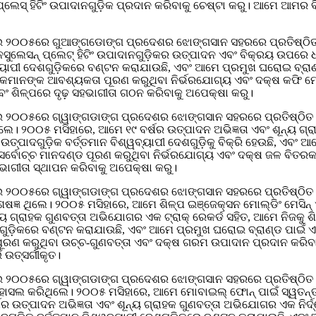
ଲେସ୍ ହିଟିଂ ଉପାଦାନଗୁଡ଼ିକ ପ୍ରଦାନ କରିବାକୁ ଚେଷ୍ଟା କରୁ। ଆମେ ଆମର ବିଶ
ମଇ ୨୦୦୫ରେ ଗୁଆଙ୍ଗଡୋଙ୍ଗ ପ୍ରଦେଶର ଝୋଙ୍ଗସାନ ସହରରେ ପ୍ରତିଷ୍ଠିତ 
ଇନସୁଲେସନ୍ ପ୍ଲେଟ୍ ହିଟିଂ ଉପାଦାନଗୁଡ଼ିକର ଉତ୍ପାଦନ ଏବଂ ବିକ୍ରୟ ଉପରେ
୍ୟାପୀ ଦେଶଗୁଡ଼ିକରେ ବଣ୍ଟନ କରାଯାଉଛି, ଏବଂ ଆମେ ପ୍ରମୁଖ ଘରୋଇ ବ୍ରାଣ
କମାନଙ୍କ ଆବଶ୍ୟକତା ପୂରଣ କରୁଥିବା ନିର୍ଭରଯୋଗ୍ୟ ଏବଂ ଦକ୍ଷ କଫି ମେସିନ
ବଂ ଶିଳ୍ପରେ ଦୃଢ଼ ସହଭାଗୀତା ଗଠନ କରିବାକୁ ଅପେକ୍ଷା କରୁ।
ମଇ ୨୦୦୫ରେ ଗ୍ୱାଙ୍ଗଡାଙ୍ଗ ପ୍ରଦେଶର ଝୋଙ୍ଗସାନ ସହରରେ ପ୍ରତିଷ୍ଠି
ଥିଲେ। ୨୦୦୫ ମସିହାରେ, ଆମେ ୧୯ ବର୍ଷର ଉତ୍ପାଦନ ଅଭିଜ୍ଞତା ଏବଂ ଶୂନ୍ୟ
ପାଦଗୁଡ଼ିକ ବର୍ତ୍ତମାନ ବିଶ୍ୱବ୍ୟାପୀ ଦେଶଗୁଡ଼ିକୁ ବିକ୍ରି ହେଉଛି, ଏବଂ
, ଆମେ ସର୍ବୋଚ୍ଚ ମାନଦଣ୍ଡ ପୂରଣ କରୁଥିବା ନିର୍ଭରଯୋଗ୍ୟ ଏବଂ ଦକ୍ଷ ଜଳ 
ସହଭାଗୀତା ସ୍ଥାପନ କରିବାକୁ ଅପେକ୍ଷା କରୁ।
 ମଇ ୨୦୦୫ରେ ଗ୍ୱାଙ୍ଗଡାଙ୍ଗ ପ୍ରଦେଶର ଝୋଙ୍ଗସାନ ସହରରେ ପ୍ରତିଷ୍ଠ
େଷଜ୍ଞ ଥିଲେ। ୨୦୦୫ ମସିହାରେ, ଆମେ ଶିଳ୍ପ ଇଞ୍ଜେକ୍ସନ ମୋଲ୍ଡିଂ ମେସିନ୍
ୂନ୍ୟ ଗ୍ରାହକ ଗୁଣବତ୍ତା ଅଭିଯୋଗର ଏକ ଟ୍ରାକ୍ ରେକର୍ଡ ସହିତ, ଆମେ ନିଜକ
େଶଗୁଡ଼ିକରେ ବଣ୍ଟନ କରାଯାଉଛି, ଏବଂ ଆମେ ପ୍ରମୁଖ ଘରୋଇ ବ୍ରାଣ୍ଡ ପାଇଁ ଏ
ଣ କରୁଥିବା ଉଚ୍ଚ-ଗୁଣବତ୍ତା ଏବଂ ଦକ୍ଷ ଗରମ ଉପାଦାନ ପ୍ରଦାନ କରିବାକୁ
 ଉତ୍ସର୍ଗୀକୃତ।
ମଇ ୨୦୦୫ରେ ଗ୍ୱାଙ୍ଗଡାଙ୍ଗ ପ୍ରଦେଶର ଝୋଙ୍ଗସାନ ସହରରେ ପ୍ରତିଷ୍ଠି
ା ହାସଲ କରିଥିଲେ। ୨୦୦୫ ମସିହାରେ, ଆମେ ମୋବାଇଲ୍ ଫୋନ୍ ପାଇଁ ସ୍ୱତନ୍ତ
 ଉତ୍ପାଦନ ଅଭିଜ୍ଞତା ଏବଂ ଶୂନ୍ୟ ଗ୍ରାହକ ଗୁଣବତ୍ତା ଅଭିଯୋଗର ଏକ ନିର୍ଦ୍