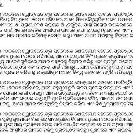
ୁ।
 ମଇ ୨୦୦୫ରେ ଗ୍ୱାଙ୍ଗଡୋଙ୍ଗ ପ୍ରଦେଶର ଝୋଙ୍ଗସାନ ସହରରେ ପ୍ରତିଷ୍ଠ
 ନିୟୋଜିତ ଥିଲେ। ୨୦୦୫ ମସିହାରେ, ଆମେ ମିକା ବୈଦ୍ୟୁତିକ ଗରମ ଉପକରଣ
ବଂ ପୋଷା ପ୍ରାଣୀ କେଶ ଡ୍ରାୟର ଅନ୍ତର୍ଭୁକ୍ତ, ଯାହା ଘରୋଇ ଉପକରଣରେ ବ
୍ରାଣ୍ଡ ପାଇଁ ଏକ ରଣନୈତିକ ଅଂଶୀଦାର ଭାବରେ ଉଭା ହୋଇଛୁ। ଗୁଣବତ୍ତା ଏବ
ାଧାନ ପ୍ରଦାନ କରିବାକୁ ଚେଷ୍ଟା କରୁ। ଆମେ ଆମର ପହଞ୍ଚକୁ ବିସ୍ତାର କରି
ମଇ ୨୦୦୫ରେ ଗ୍ୱାଙ୍ଗଡୋଙ୍ଗ ପ୍ରଦେଶର ଝୋଙ୍ଗସାନ ସହରରେ ପ୍ରତିଷ୍ଠି
ଶେଷଜ୍ଞ ଥିଲେ। ୨୦୦୫ ମସିହାରେ, ଆମେ ଟୋଷ୍ଟର ହିଟିଂ ପ୍ଲେଟ୍ ଉତ୍ପାଦନ ଏ
ାପୀ ଦେଶଗୁଡ଼ିକରେ ଆମର ପହଞ୍ଚକୁ ବିସ୍ତାର କରିଛୁ ଏବଂ ପ୍ରମୁଖ ଘରୋଇ 
ନିର୍ଭରଯୋଗ୍ୟତା ଏବଂ ଦକ୍ଷତା ପାଇଁ ଜଣାଶୁଣା, ଯାହା ସେମାନଙ୍କୁ ବିଭିନ୍
 ପ୍ରଦାନ କରିବାକୁ ଉତ୍ସର୍ଗୀକୃତ। ଆମେ ବିଶ୍ୱ ବଜାରରେ ଆହୁରି ଅଭିବୃଦ୍ଧି
ମଇ ୨୦୦୫ରେ ଗ୍ୱାଙ୍ଗଡୋଙ୍ଗ ପ୍ରଦେଶର ଝୋଙ୍ଗସାନ ସହରରେ ପ୍ରତିଷ୍ଠି
 ଥିଲେ। ୨୦୦୫ ମସିହାରେ, ଆମେ ବହୁମୁଖୀ ଚୁଲି ଗରମ ପ୍ଲେଟ୍ ଉତ୍ପାଦନ ଏବଂ
ଦିତ ଯୋଗାଣକାରୀ ହୋଇଛୁ। ଆମର ଉତ୍ପାଦଗୁଡ଼ିକ ବର୍ତ୍ତମାନ ବିଶ୍ୱବ୍ୟାପୀ
ର୍ଷତା ଏବଂ ଗ୍ରାହକ ସନ୍ତୁଷ୍ଟି ପ୍ରତି ପ୍ରତିବଦ୍ଧତା ସହିତ, ଆମେ ଆମର ଗ
 କରୁ। ଆମେ ଆମର ଉପସ୍ଥିତିକୁ ବିସ୍ତାର କରିବା ଏବଂ ବିଶ୍ୱବ୍ୟାପୀ ଦୃଢ଼ 
ମଇ ୨୦୦୫ରେ ଗ୍ୱାଙ୍ଗଡୋଙ୍ଗ ପ୍ରଦେଶର ଝୋଙ୍ଗସାନ ସହରରେ ପ୍ରତିଷ୍ଠିତ
୍ବପୁରୁଷମାନେ ମିକା ସିଟ୍ ସାମଗ୍ରୀରେ ବିଶେଷଜ୍ଞ ଥିଲେ। ୨୦୦୫ ମସିହାରେ, 
ା ୟୁରୋପୀୟ ଗ୍ରାହକମାନଙ୍କ ପାଇଁ ପସନ୍ଦିତ ଉତ୍ପାଦ ହୋଇଯାଇଥିଲା। ଆମର 
କ ଅଂଶୀଦାର ଭାବରେ ନିଜକୁ ପ୍ରତିଷ୍ଠିତ କରିଛୁ। ଗୁଣବତ୍ତା ଏବଂ ଗ୍ରାହକ ସ