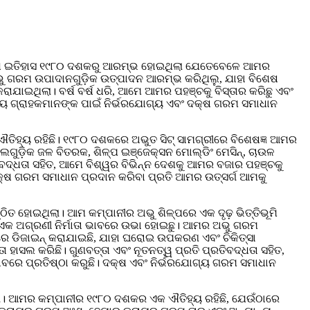
ୃଦ୍ଧ ଇତିହାସ ୧୯୮୦ ଦଶକରୁ ଆରମ୍ଭ ହୋଇଥିଲା ଯେତେବେଳେ ଆମର
ଭୁ ଗରମ ଉପାଦାନଗୁଡ଼ିକ ଉତ୍ପାଦନ ଆରମ୍ଭ କରିଥିଲୁ, ଯାହା ବିଶେଷ
ାଇଥିଲା। ବର୍ଷ ବର୍ଷ ଧରି, ଆମେ ଆମର ପହଞ୍ଚକୁ ବିସ୍ତାର କରିଛୁ ଏବଂ
ରୀୟ ଗ୍ରାହକମାନଙ୍କ ପାଇଁ ନିର୍ଭରଯୋଗ୍ୟ ଏବଂ ଦକ୍ଷ ଗରମ ସମାଧାନ
ିହ୍ୟ ରହିଛି। ୧୯୮୦ ଦଶକରେ ଅଭୁତ ସିଟ୍ ସାମଗ୍ରୀରେ ବିଶେଷଜ୍ଞ ଆମର
ଡ଼ିକ ଜଳ ବିତରକ, ଶିଳ୍ପ ଇଞ୍ଜେକ୍ସନ ମୋଲ୍ଡିଂ ମେସିନ୍, ଚାଉଳ
ିବଦ୍ଧତା ସହିତ, ଆମେ ବିଶ୍ୱର ବିଭିନ୍ନ ଦେଶକୁ ଆମର ବଜାର ପହଞ୍ଚକୁ
ଦକ୍ଷ ଗରମ ସମାଧାନ ପ୍ରଦାନ କରିବା ପ୍ରତି ଆମର ଉତ୍ସର୍ଗ ଆମକୁ
 ହୋଇଥିଲା। ଆମ କମ୍ପାନୀର ଅଭୁ ଶିଳ୍ପରେ ଏକ ଦୃଢ଼ ଭିତ୍ତିଭୂମି
ର ଏକ ଅଗ୍ରଣୀ ନିର୍ମାତା ଭାବରେ ଉଭା ହୋଇଛୁ। ଆମର ଅଭୁ ଗରମ
ବରେ ଡିଜାଇନ୍ କରାଯାଇଛି, ଯାହା ଘରୋଇ ଉପକରଣ ଏବଂ ଚିକିତ୍ସା
ହାସଲ କରିଛି। ଗୁଣବତ୍ତା ଏବଂ ନୂତନତ୍ୱ ପ୍ରତି ପ୍ରତିବଦ୍ଧତା ସହିତ,
ଭାବରେ ପ୍ରତିଷ୍ଠା କରୁଛି। ଦକ୍ଷ ଏବଂ ନିର୍ଭରଯୋଗ୍ୟ ଗରମ ସମାଧାନ
ା। ଆମର କମ୍ପାନୀର ୧୯୮୦ ଦଶକର ଏକ ଐତିହ୍ୟ ରହିଛି, ଯେଉଁଠାରେ