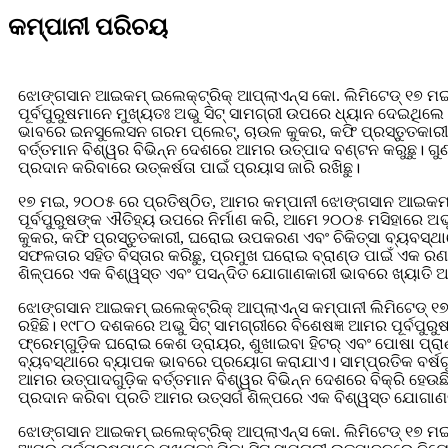
କମ୍ପାନୀ ପରିଚୟ
ଝୋଙ୍ଗସାନ ଆଇକମ୍ ଇଲେକ୍ଟ୍ରିକ୍ ଆପ୍ଲାଏନ୍ସ କୋ. ଲିମିଟେଡ୍ ୧୭ 
ପୂର୍ବପୁରୁଷମାନେ ମୁଖ୍ୟତଃ ଅଭୁ ସିଟ୍ ସାମଗ୍ରୀ ଉପରେ ଧ୍ୟାନ ଦେଇଥି
ଭାବରେ ଇନସୁଲେସନ ଗରମ ପ୍ଲେଟ୍, ଚାଉଳ କୁକର, କଫି ପ୍ରସ୍ତୁତକାରୀ, 
ବର୍ତ୍ତମାନ ବିଶ୍ୱର ବିଭିନ୍ନ ଦେଶରେ ଆମର ଉତ୍ପାଦ ବଣ୍ଟନ କରୁଛୁ। ଗ
ପ୍ରଦାନ କରିବାରେ ଉତ୍କର୍ଷତା ପାଇଁ ପ୍ରୟାସ ଜାରି ରଖିଛୁ।
୧୭ ମଇ, ୨୦୦୫ ରେ ପ୍ରତିଷ୍ଠିତ, ଆମର କମ୍ପାନୀ ଝୋଙ୍ଗସାନ ଆଇକମ୍ 
ପୂର୍ବପୁରୁଷଙ୍କ ଐତିହ୍ୟ ଉପରେ ନିର୍ମାଣ କରି, ଆମେ ୨୦୦୫ ମସିହାର
କୁକର, କଫି ପ୍ରସ୍ତୁତକାରୀ, ଘରୋଇ ଉପକରଣ ଏବଂ ଚିକିତ୍ସା ବ୍ୟବସ୍ଥା
ସଫଳତାର ସହିତ ବିସ୍ତାର କରିଛୁ, ପ୍ରମୁଖ ଘରୋଇ ବ୍ରାଣ୍ଡ ପାଇଁ ଏକ ର
ଶିଳ୍ପରେ ଏକ ବିଶ୍ୱସ୍ତ ଏବଂ ପସନ୍ଦିତ ଯୋଗାଣକାରୀ ଭାବରେ ଖ୍ୟାତି ଅର
ଝୋଙ୍ଗସାନ ଆଇକମ୍ ଇଲେକ୍ଟ୍ରିକ୍ ଆପ୍ଲାଏନ୍ସ କମ୍ପାନୀ ଲିମିଟେଡ୍ ୧
ରହିଛି। ୧୯୮୦ ଦଶକରେ ଅଭୁ ସିଟ୍ ସାମଗ୍ରୀରେ ବିଶେଷଜ୍ଞ ଆମର ପୂର୍ବପ
ଫ୍ରେମ୍ଗୁଡ଼ିକ ଘରୋଇ କେଶ ଡ୍ରାୟର, ଶୁଖାଇବା ହିଟର୍ ଏବଂ ପୋଷା ପ୍ରା
ବ୍ୟବସ୍ଥାରେ ବ୍ୟାପକ ଭାବରେ ପ୍ରୟୋଗ କରାଯାଏ। ସାମ୍ପ୍ରତିକ ବର୍ଷଗୁଡ଼
ଆମର ଉତ୍ପାଦଗୁଡ଼ିକ ବର୍ତ୍ତମାନ ବିଶ୍ୱର ବିଭିନ୍ନ ଦେଶରେ ବିକ୍ରି ହେ
ପ୍ରଦାନ କରିବା ପ୍ରତି ଆମର ଉତ୍ସର୍ଗ ଶିଳ୍ପରେ ଏକ ବିଶ୍ୱସ୍ତ ଯୋଗାଣକାର
ଝୋଙ୍ଗସାନ ଆଇକମ୍ ଇଲେକ୍ଟ୍ରିକ୍ ଆପ୍ଲାଏନ୍ସ କୋ. ଲିମିଟେଡ୍ ୧୭ 