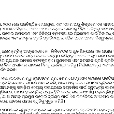
ମଇ, ୨୦୦୫ରେ ପ୍ରତିଷ୍ଠିତ ହୋଇଥିଲା, ଏବଂ ଏହାର ଅଭୁ ଶିଳ୍ପରେ ଏକ ସମ
ଲେ। ୨୦୦୫ ମସିହାରେ, ଆମେ ଆମର ଉତ୍ପାଦ ଲାଇନକୁ ବିବିଧ କରିଥିଲୁ ଏବଂ ଅ
ଘରୋଇ ଉପକରଣ ଏବଂ ଚିକିତ୍ସା ବ୍ୟବସ୍ଥାରେ ପ୍ରୟୋଗ ପାଇଁ ଡିଜାଇନ୍ କରାଯ
ୁଣବତ୍ତା ଏବଂ ନବସୃଜନ ପ୍ରତି ପ୍ରତିବଦ୍ଧତା ସହିତ, ଆମେ ଆମର ବିଶ୍ୱସ୍ତ
ଇଲେକ୍ଟ୍ରିକ୍ ଆପ୍ଲାଏନ୍ସ କୋ. ଲିମିଟେଡର ଅଭୁତ ଶିଳ୍ପରେ ଏକ ଗଭୀର ଐତ
େ ଅଭୁତ ଗରମ କଏଲ ଉତ୍ପାଦନରେ ଉଦ୍ୟମ କରିଥିଲୁ। ଆମର ଅଭୁତ ଗରମ କଏଲଗୁ
ରେ ବ୍ୟାପକ ଭାବରେ ବ୍ୟବହୃତ ହୁଏ। ଗୁଣବତ୍ତା ଏବଂ ନବସୃଜନ ପ୍ରତି ପ୍ରତ
ଣନୈତିକ ଅଂଶୀଦାର ଭାବରେ ନିଜକୁ ପ୍ରତିଷ୍ଠା କରିଛୁ। ନିର୍ଭରଯୋଗ୍ୟ ଏବଂ 
୍ଜନ କରିଛି।
୭ ମଇ ୨୦୦୫ରେ ଗ୍ୱାଙ୍ଗଡାଙ୍ଗ ପ୍ରଦେଶର ଝୋଙ୍ଗସାନ ସହରରେ ପ୍ରତିଷ୍ଠିତ
ୁରୁଷଙ୍କ ବିଶେଷଜ୍ଞତା ଉପରେ ଆଧାର କରି, ଆମେ ଅଭୁ ଗରମ ଉପାଦାନଗୁଡ଼ିକ
ଣୀମାନଙ୍କୁ ସଜାଡ଼ିବା ହେୟାର୍ ଡ୍ରାୟରରେ ବ୍ୟବହାର ପାଇଁ ସ୍ୱତନ୍ତ୍ର ଭା
ିକରେ, ଆମର ହାଇ-ସ୍ପିଡ୍ ଫ୍ୟାନ୍ ହିଟିଂ କଏଲ୍ ଉଲ୍ଲେଖନୀୟ ଲୋକପ୍ରିୟତା 
ଉଛି, ଯାହା ଆମକୁ ପ୍ରମୁଖ ଘରୋଇ ବ୍ରାଣ୍ଡ ପାଇଁ ଏକ ରଣନୈତିକ ଅଂଶୀଦାର 
ୀ ଭାବରେ ଆମର ସ୍ଥିତିକୁ ସୁଦୃଢ଼ ​​କରିଛି।
ମଇ ୨୦୦୫ରେ ଗ୍ୱାଙ୍ଗଡାଙ୍ଗର ଝୋଙ୍ଗସାନ ସହରରେ ପ୍ରତିଷ୍ଠିତ ହୋଇଥିଲ