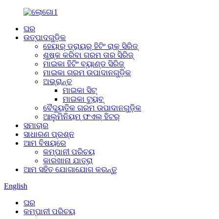
ଘର
ଉତ୍ପାଦଗୁଡ଼ିକ
ହେୟାର୍ ଡ୍ରାୟର୍ ହିଟିଂ ରାକ୍ ସିରିଜ୍
ଶୁଷ୍କ କରିବା ଗରମ ତାର ସିରିଜ୍
ମାଇକା ହିଟିଂ ବ୍ୟାଣ୍ଡ ସିରିଜ୍
ମାଇକା ଗରମ ଉପାଦାନଗୁଡ଼ିକ
ଅଭ୍ରାନ୍ତ
ମାଇକା ସିଟ୍
ମାଇକା ଟ୍ୟୁବ୍
ବୈଦ୍ୟୁତିକ ଗରମ ଉପାଦାନଗୁଡ଼ିକ
ଆଲୁମିନିୟମ୍ ଫଏଲ୍ ହିଟର୍
ସମାଚାର
ସାଧାରଣ ପ୍ରଶ୍ନ
ଆମ ବିଷୟରେ
କମ୍ପାନୀ ପରିଚୟ
କାରଖାନା ଯାତ୍ରା
ଆମ ସହିତ ଯୋଗାଯୋଗ କରନ୍ତୁ
English
ଘର
କମ୍ପାନୀ ପରିଚୟ