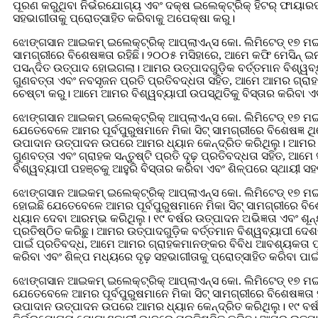
ପୂରଣ କରୁଥିବା ନିର୍ଭରଯୋଗ୍ୟ ଏବଂ ଦକ୍ଷ ଇଲେକ୍ଟ୍ରିକ୍ ହିଟର୍ ଫାୟାରପ୍
ସହଭାଗୀତାକୁ ପ୍ରୋତ୍ସାହିତ କରିବାକୁ ଅପେକ୍ଷା କରୁ।
ଝୋଙ୍ଗସାନ ଆଇକମ୍ ଇଲେକ୍ଟ୍ରିକ୍ ଆପ୍ଲାଏନ୍ସ କୋ. ଲିମିଟେଡ୍ ୧୭ 
ସାମଗ୍ରୀରେ ବିଶେଷଜ୍ଞତା ରହିଛି। ୨୦୦୫ ମସିହାରେ, ଆମେ କଫି ମେସିନ୍ 
ପସନ୍ଦିତ ଉତ୍ପାଦ ହୋଇଗଲା। ଆମର ଉତ୍ପାଦଗୁଡ଼ିକ ବର୍ତ୍ତମାନ ବିଶ୍ୱବ
ଗୁଣବତ୍ତା ଏବଂ ନବସୃଜନ ପ୍ରତି ପ୍ରତିବଦ୍ଧତା ସହିତ, ଆମେ ଆମର ଗ୍ରାହ
ଚେଷ୍ଟା କରୁ। ଆମେ ଆମର ବିଶ୍ୱବ୍ୟାପୀ ଉପସ୍ଥିତିକୁ ବିସ୍ତାର କରିବା ଏ
ଝୋଙ୍ଗସାନ ଆଇକମ୍ ଇଲେକ୍ଟ୍ରିକ୍ ଆପ୍ଲାଏନ୍ସ କୋ. ଲିମିଟେଡ୍ ୧୭ 
ଯେତେବେଳେ ଆମର ପୂର୍ବପୁରୁଷମାନେ ମିକା ସିଟ୍ ସାମଗ୍ରୀରେ ବିଶେଷଜ୍ଞ 
ଉପାଦାନ ଉତ୍ପାଦନ ଉପରେ ଆମର ଧ୍ୟାନ କେନ୍ଦ୍ରିତ କରିଥିଲୁ। ଆମର ଉତ୍
ଗୁଣବତ୍ତା ଏବଂ ଗ୍ରାହକ ସନ୍ତୁଷ୍ଟି ପ୍ରତି ଦୃଢ଼ ପ୍ରତିବଦ୍ଧତା ସହିତ
ବିଶ୍ୱବ୍ୟାପୀ ପହଞ୍ଚକୁ ଆହୁରି ବିସ୍ତାର କରିବା ଏବଂ ଶିଳ୍ପରେ ସ୍ଥାୟୀ 
ଝୋଙ୍ଗସାନ ଆଇକମ୍ ଇଲେକ୍ଟ୍ରିକ୍ ଆପ୍ଲାଏନ୍ସ କୋ. ଲିମିଟେଡ୍ ୧୭
ହୋଇଛି ଯେତେବେଳେ ଆମର ପୂର୍ବପୁରୁଷମାନେ ମିକା ସିଟ୍ ସାମଗ୍ରୀରେ ବିଶ
ଧ୍ୟାନ ଦେବା ଆରମ୍ଭ କରିଥିଲୁ। ୧୯ ବର୍ଷର ଉତ୍ପାଦନ ଅଭିଜ୍ଞତା ଏବଂ ଶ
ପ୍ରତିଷ୍ଠିତ କରିଛୁ। ଆମର ଉତ୍ପାଦଗୁଡ଼ିକ ବର୍ତ୍ତମାନ ବିଶ୍ୱବ୍ୟାପୀ ଦ
ପାଇଁ ପ୍ରତିବଦ୍ଧ, ଆମେ ଆମର ଗ୍ରାହକମାନଙ୍କର ବିବିଧ ଆବଶ୍ୟକତା ପୂର
କରିବା ଏବଂ ଶିଳ୍ପ ମଧ୍ୟରେ ଦୃଢ଼ ସହଭାଗୀତାକୁ ପ୍ରୋତ୍ସାହିତ କରିବା ପାଇଁ
ଝୋଙ୍ଗସାନ ଆଇକମ୍ ଇଲେକ୍ଟ୍ରିକ୍ ଆପ୍ଲାଏନ୍ସ କୋ. ଲିମିଟେଡ୍ ୧୭ 
ଯେତେବେଳେ ଆମର ପୂର୍ବପୁରୁଷମାନେ ମିକା ସିଟ୍ ସାମଗ୍ରୀରେ ବିଶେଷଜ୍ଞତ
ଉପାଦାନ ଉତ୍ପାଦନ ଉପରେ ଆମର ଧ୍ୟାନ କେନ୍ଦ୍ରିତ କରିଥିଲୁ। ୧୯ ବର୍ଷର