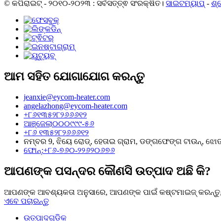
© କପିରାଇଟ୍ - ୨୦୧୦-୨୦୨୩ : ସର୍ବସତ୍ତ୍ଵ ସଂରକ୍ଷିତ।
ସାଇଟମ୍ୟାପ୍
-
ଶ୍
ଆମ ସହିତ ଯୋଗାଯୋଗ କରନ୍ତୁ
jeanxie@eycom-heater.com
angelazhong@eycom-heater.com
+୮୬୧୩୫୨୮୨୬୬୬୧୨
ଆଞ୍ଜେଲା୦୦୦୯୯୯-୫୬
+୮୬ ୧୩୫୨୮୨୬୬୬୧୨
ନମ୍ବର 9, ଝିୟେ ରୋଡ୍, ହେତାଇ ଗ୍ରାମ, ଡଙ୍ଗଫେଙ୍ଗ ଟାଉନ୍, ଝୋ
ଫୋନ୍:+୮୬-୭୬୦-୨୨୬୨୦୬୭୬
ଆପଣଙ୍କ ପସନ୍ଦର କୌଣସି ଉତ୍ପାଦ ଅଛି କି?
ଆପଣଙ୍କ ଆବଶ୍ୟକତା ଅନୁସାରେ, ଆପଣଙ୍କ ପାଇଁ କଷ୍ଟମାଇଜ୍ କରନ୍ତୁ, 
ଏବେ ପଚାରନ୍ତୁ
ଉତ୍ପାଦଗୁଡ଼ିକ