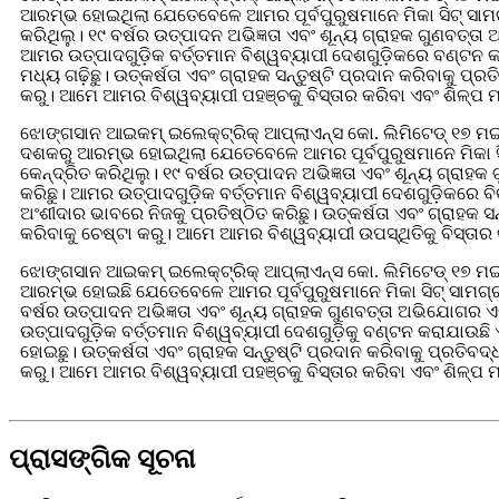
ଆରମ୍ଭ ହୋଇଥିଲା ଯେତେବେଳେ ଆମର ପୂର୍ବପୁରୁଷମାନେ ମିକା ସିଟ୍ ସାମ
କରିଥିଲୁ। ୧୯ ବର୍ଷର ଉତ୍ପାଦନ ଅଭିଜ୍ଞତା ଏବଂ ଶୂନ୍ୟ ଗ୍ରାହକ ଗୁଣବତ
ଆମର ଉତ୍ପାଦଗୁଡ଼ିକ ବର୍ତ୍ତମାନ ବିଶ୍ୱବ୍ୟାପୀ ଦେଶଗୁଡ଼ିକରେ ବଣ୍ଟନ 
ମଧ୍ୟ ଗଢ଼ିଛୁ। ଉତ୍କର୍ଷତା ଏବଂ ଗ୍ରାହକ ସନ୍ତୁଷ୍ଟି ପ୍ରଦାନ କରିବାକ
କରୁ। ଆମେ ଆମର ବିଶ୍ୱବ୍ୟାପୀ ପହଞ୍ଚକୁ ବିସ୍ତାର କରିବା ଏବଂ ଶିଳ୍ପ ମଧ
ଝୋଙ୍ଗସାନ ଆଇକମ୍ ଇଲେକ୍ଟ୍ରିକ୍ ଆପ୍ଲାଏନ୍ସ କୋ. ଲିମିଟେଡ୍ ୧୭ ମ
ଦଶକରୁ ଆରମ୍ଭ ହୋଇଥିଲା ଯେତେବେଳେ ଆମର ପୂର୍ବପୁରୁଷମାନେ ମିକା 
କେନ୍ଦ୍ରିତ କରିଥିଲୁ। ୧୯ ବର୍ଷର ଉତ୍ପାଦନ ଅଭିଜ୍ଞତା ଏବଂ ଶୂନ୍ୟ ଗ୍ର
କରିଛୁ। ଆମର ଉତ୍ପାଦଗୁଡ଼ିକ ବର୍ତ୍ତମାନ ବିଶ୍ୱବ୍ୟାପୀ ଦେଶଗୁଡ଼ିକରେ 
ଅଂଶୀଦାର ଭାବରେ ନିଜକୁ ପ୍ରତିଷ୍ଠିତ କରିଛୁ। ଉତ୍କର୍ଷତା ଏବଂ ଗ୍ରାହ
କରିବାକୁ ଚେଷ୍ଟା କରୁ। ଆମେ ଆମର ବିଶ୍ୱବ୍ୟାପୀ ଉପସ୍ଥିତିକୁ ବିସ୍ତାର 
ଝୋଙ୍ଗସାନ ଆଇକମ୍ ଇଲେକ୍ଟ୍ରିକ୍ ଆପ୍ଲାଏନ୍ସ କୋ. ଲିମିଟେଡ୍ ୧୭ 
ଆରମ୍ଭ ହୋଇଛି ଯେତେବେଳେ ଆମର ପୂର୍ବପୁରୁଷମାନେ ମିକା ସିଟ୍ ସାମଗ୍ର
ବର୍ଷର ଉତ୍ପାଦନ ଅଭିଜ୍ଞତା ଏବଂ ଶୂନ୍ୟ ଗ୍ରାହକ ଗୁଣବତ୍ତା ଅଭିଯୋଗର
ଉତ୍ପାଦଗୁଡ଼ିକ ବର୍ତ୍ତମାନ ବିଶ୍ୱବ୍ୟାପୀ ଦେଶଗୁଡ଼ିକୁ ବଣ୍ଟନ କରାଯା
ହୋଇଛୁ। ଉତ୍କର୍ଷତା ଏବଂ ଗ୍ରାହକ ସନ୍ତୁଷ୍ଟି ପ୍ରଦାନ କରିବାକୁ ପ୍ରତି
କରୁ। ଆମେ ଆମର ବିଶ୍ୱବ୍ୟାପୀ ପହଞ୍ଚକୁ ବିସ୍ତାର କରିବା ଏବଂ ଶିଳ୍ପ ମଧ୍
ପ୍ରାସଙ୍ଗିକ ସୂଚନା