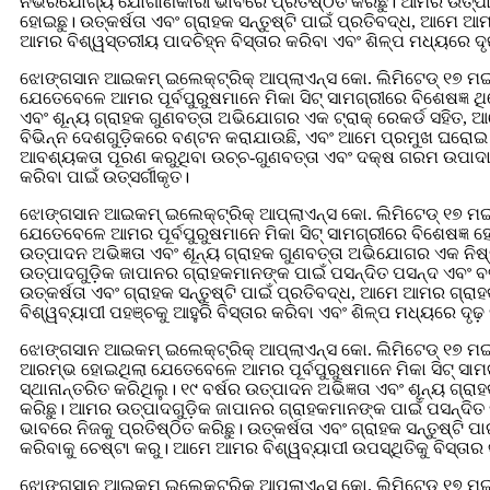
ନିର୍ଭରଯୋଗ୍ୟ ଯୋଗାଣକାରୀ ଭାବରେ ପ୍ରତିଷ୍ଠିତ କରିଛୁ। ଆମର ଉତ୍ପାଦ
ହୋଇଛୁ। ଉତ୍କର୍ଷତା ଏବଂ ଗ୍ରାହକ ସନ୍ତୁଷ୍ଟି ପାଇଁ ପ୍ରତିବଦ୍ଧ, ଆମେ
ଆମର ବିଶ୍ୱସ୍ତରୀୟ ପାଦଚିହ୍ନ ବିସ୍ତାର କରିବା ଏବଂ ଶିଳ୍ପ ମଧ୍ୟରେ ଦୃଢ଼ 
ଝୋଙ୍ଗସାନ ଆଇକମ୍ ଇଲେକ୍ଟ୍ରିକ୍ ଆପ୍ଲାଏନ୍ସ କୋ. ଲିମିଟେଡ୍ ୧୭ 
ଯେତେବେଳେ ଆମର ପୂର୍ବପୁରୁଷମାନେ ମିକା ସିଟ୍ ସାମଗ୍ରୀରେ ବିଶେଷଜ୍ଞ ଥ
ଏବଂ ଶୂନ୍ୟ ଗ୍ରାହକ ଗୁଣବତ୍ତା ଅଭିଯୋଗର ଏକ ଟ୍ରାକ୍ ରେକର୍ଡ ସହିତ, 
ବିଭିନ୍ନ ଦେଶଗୁଡ଼ିକରେ ବଣ୍ଟନ କରାଯାଉଛି, ଏବଂ ଆମେ ପ୍ରମୁଖ ଘରୋଇ ବ୍
ଆବଶ୍ୟକତା ପୂରଣ କରୁଥିବା ଉଚ୍ଚ-ଗୁଣବତ୍ତା ଏବଂ ଦକ୍ଷ ଗରମ ଉପାଦାନ ପ
କରିବା ପାଇଁ ଉତ୍ସର୍ଗୀକୃତ।
ଝୋଙ୍ଗସାନ ଆଇକମ୍ ଇଲେକ୍ଟ୍ରିକ୍ ଆପ୍ଲାଏନ୍ସ କୋ. ଲିମିଟେଡ୍ ୧୭ 
ଯେତେବେଳେ ଆମର ପୂର୍ବପୁରୁଷମାନେ ମିକା ସିଟ୍ ସାମଗ୍ରୀରେ ବିଶେଷଜ୍ଞ 
ଉତ୍ପାଦନ ଅଭିଜ୍ଞତା ଏବଂ ଶୂନ୍ୟ ଗ୍ରାହକ ଗୁଣବତ୍ତା ଅଭିଯୋଗର ଏକ ନିଷ
ଉତ୍ପାଦଗୁଡ଼ିକ ଜାପାନର ଗ୍ରାହକମାନଙ୍କ ପାଇଁ ପସନ୍ଦିତ ପସନ୍ଦ ଏବଂ ବର୍
ଉତ୍କର୍ଷତା ଏବଂ ଗ୍ରାହକ ସନ୍ତୁଷ୍ଟି ପାଇଁ ପ୍ରତିବଦ୍ଧ, ଆମେ ଆମର 
ବିଶ୍ୱବ୍ୟାପୀ ପହଞ୍ଚକୁ ଆହୁରି ବିସ୍ତାର କରିବା ଏବଂ ଶିଳ୍ପ ମଧ୍ୟରେ ଦୃଢ଼ 
ଝୋଙ୍ଗସାନ ଆଇକମ୍ ଇଲେକ୍ଟ୍ରିକ୍ ଆପ୍ଲାଏନ୍ସ କୋ. ଲିମିଟେଡ୍ ୧୭ 
ଆରମ୍ଭ ହୋଇଥିଲା ଯେତେବେଳେ ଆମର ପୂର୍ବପୁରୁଷମାନେ ମିକା ସିଟ୍ ସାମ
ସ୍ଥାନାନ୍ତରିତ କରିଥିଲୁ। ୧୯ ବର୍ଷର ଉତ୍ପାଦନ ଅଭିଜ୍ଞତା ଏବଂ ଶୂନ୍ୟ 
କରିଛୁ। ଆମର ଉତ୍ପାଦଗୁଡ଼ିକ ଜାପାନର ଗ୍ରାହକମାନଙ୍କ ପାଇଁ ପସନ୍ଦିତ
ଭାବରେ ନିଜକୁ ପ୍ରତିଷ୍ଠିତ କରିଛୁ। ଉତ୍କର୍ଷତା ଏବଂ ଗ୍ରାହକ ସନ୍ତୁଷ୍
କରିବାକୁ ଚେଷ୍ଟା କରୁ। ଆମେ ଆମର ବିଶ୍ୱବ୍ୟାପୀ ଉପସ୍ଥିତିକୁ ବିସ୍ତାର କ
ଝୋଙ୍ଗସାନ ଆଇକମ୍ ଇଲେକ୍ଟ୍ରିକ୍ ଆପ୍ଲାଏନ୍ସ କୋ. ଲିମିଟେଡ୍ ୧୭ ମ