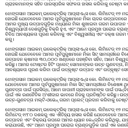
ଗ୍ରାହକମାନଙ୍କ ସହିତ ପାରସ୍ପରିକ ସଫଳତା ହାସଲ କରିବାକୁ ଚେଷ୍ଟା କର
ଝୋଙ୍ଗସାନ ଆଇକମ୍ ଇଲେକ୍ଟ୍ରିକ୍ ଆପ୍ଲାଏନ୍ସ କୋ. ଲିମିଟେଡ୍ ୧୭
ହୋଇଛି ଯେତେବେଳେ ଆମର ପୂର୍ବପୁରୁଷମାନେ ମିକା ଚାଦର ଉତ୍ପାଦନରେ
ଆମର ମୁଖ୍ୟ ଉତ୍ପାଦଗୁଡ଼ିକ ମଧ୍ୟରେ ମିକା ଶୁଖାଇବା ଗରମ ଉପାଦାନ ଏ
ବିଶ୍ୱବ୍ୟାପୀ ଦେଶଗୁଡ଼ିକୁ ବିକ୍ରି ହୁଏ, ଏବଂ ଆମେ ପ୍ରମୁଖ ଘରୋଇ ବ
ବିବିଧ ଆବଶ୍ୟକତା ପୂରଣ କରିବାକୁ ଏବଂ ବିଶ୍ୱସନୀୟ ଏବଂ ଦକ୍ଷ ଗରମ ସମ
କରୁ।
ଝୋଙ୍ଗସାନ ଆଇକମ୍ ଇଲେକ୍ଟ୍ରିକ୍ ଆପ୍ଲାଏନ୍ସ କୋ. ଲିମିଟେଡ୍ ୧୭ 
ହୋଇଛି ଯେତେବେଳେ ଆମର ପୂର୍ବପୁରୁଷମାନେ ମିକା ସିଟ୍ ସାମଗ୍ରୀରେ ବି
ଉତ୍ପାଦନ କ୍ଷମତା ୩୦,୦୦୦ ଖଣ୍ଡରେ ପହଞ୍ଚିବା ସହିତ, ଆମେ ବିଶ୍ୱବ୍ୟ
କରିଛୁ। ଆମର ଟୋଷ୍ଟର ହିଟିଂ ପ୍ଲେଟ୍ ସେମାନଙ୍କର ଉଚ୍ଚ ଗୁଣବତ୍ତା, 
ଆବଶ୍ୟକତା ପୂରଣ କରିବା ପାଇଁ ଉତ୍କୃଷ୍ଟ ଉତ୍ପାଦ ଏବଂ ଉତ୍କୃଷ୍ଟ ସେବା
ଝୋଙ୍ଗସାନ ଆଇକମ୍ ଇଲେକ୍ଟ୍ରିକ୍ ଆପ୍ଲାଏନ୍ସ କୋ. ଲିମିଟେଡ୍ ୧୭ 
ଯେତେବେଳେ ଆମର ପୂର୍ବପୁରୁଷମାନେ ମିକା ସିଟ୍ ସାମଗ୍ରୀରେ ବିଶେଷଜ୍ଞ
ଗୁଣବତ୍ତା ପାଇଁ ପ୍ରସିଦ୍ଧ, ଆମେ ଜାପାନୀ ଗ୍ରାହକମାନଙ୍କ ପାଇଁ ପସନ୍
ପାଇଁ ଏକ ରଣନୈତିକ ଅଂଶୀଦାର ଭାବରେ ନିଜକୁ ପ୍ରତିଷ୍ଠିତ କରିଛୁ। ଉତ୍କ
ଉଚ୍ଚ-ଗୁଣବତ୍ତା ମଲ୍ଟି-ଓଭେନ୍ ଗରମ ପ୍ଲେଟ୍ ପ୍ରଦାନ କରିବାକୁ ଚେଷ୍ଟା
ଝୋଙ୍ଗସାନ ଆଇକମ୍ ଇଲେକ୍ଟ୍ରିକ୍ ଆପ୍ଲାଏନ୍ସ କୋ. ଲିମିଟେଡ୍ ୧୭ 
ଲିମିଟେଡ୍ ୧୯୮୦ ଦଶକରୁ ଏକ ଐତିହ୍ୟ ହାସଲ କରିଛି ଯେତେବେଳେ ଆମର ପୂର
ଉତ୍ପାଦନ ଏବଂ ବିକ୍ରୟ ଉପରେ ଆମର ଧ୍ୟାନ କେନ୍ଦ୍ରିତ କରିଥିଲୁ, ଯାହ
କରାଯାଉଛି, ଏବଂ ଆମେ ପ୍ରମୁଖ ଘରୋଇ ବ୍ରାଣ୍ଡଗୁଡ଼ିକ ପାଇଁ ଏକ ରଣନୈତି