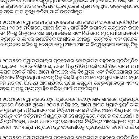
ଗୁଡ଼ିକ ବର୍ତ୍ତମାନ ବିଶ୍ୱବ୍ୟାପୀ ଦେଶଗୁଡ଼ିକରେ ବଣ୍ଟନ କରାଯାଉଛି, ଏବ
 ଆମର ଗ୍ରାହକମାନଙ୍କ ନିର୍ଦ୍ଦିଷ୍ଟ ଆବଶ୍ୟକତା ପୂରଣ କରୁଥିବା ଉଚ୍ଚ-ଗୁଣବ
ସହଭାଗୀତା ବୃଦ୍ଧି କରିବା ପାଇଁ ଉତ୍ସର୍ଗୀକୃତ।
ମଇ ୨୦୦୫ରେ ଗ୍ୱାଙ୍ଗଡାଙ୍ଗ ପ୍ରଦେଶର ଝୋଙ୍ଗସାନ ସହରରେ ପ୍ରତିଷ୍ଠି
ିଲେ। ୨୦୦୫ ମସିହାରେ, ଆମେ ହିଟ୍ ଗନ୍ ପାଇଁ ହିଟିଂ ଉପାଦାନ ଉତ୍ପାଦନ ଉପରେ
ଆମେ ନିଜକୁ ଶିଳ୍ପରେ ଏକ ସମ୍ମାନଜନକ ଏବଂ ନିର୍ଭରଯୋଗ୍ୟ ଯୋଗାଣକାରୀ ଭା
ରାଣ୍ଡ ପାଇଁ ଏକ ରଣନୈତିକ ଅଂଶୀଦାର ହୋଇଛୁ। ଉତ୍କର୍ଷତା ଏବଂ ଗ୍ରାହକ ସନ
୍ରଦାନ କରିବାକୁ ଚେଷ୍ଟା କରୁ। ଆମେ ଆମର ବିଶ୍ୱବ୍ୟାପୀ ଉପସ୍ଥିତିକୁ ବିସ
ମଇ ୨୦୦୫ରେ ଗ୍ୱାଙ୍ଗଡାଙ୍ଗ ପ୍ରଦେଶର ଝୋଙ୍ଗସାନ ସହରରେ ପ୍ରତିଷ୍ଠି
ହୋଇଥିଲେ। ୨୦୦୫ ମସିହାରେ, ଆମେ ଡିହ୍ୟୁମିଡିଫାୟର୍ସ ପାଇଁ ମିକା ଗରମ ଉ
୍କପଟ ରେକର୍ଡ ସହିତ, ଆମେ ଶିଳ୍ପରେ ଏକ ବିଶ୍ୱସ୍ତ ଏବଂ ନିର୍ଭରଯୋଗ୍ୟ ଯୋ
ତ୍ତମାନ ବିଶ୍ୱବ୍ୟାପୀ ଦେଶଗୁଡ଼ିକୁ ବିକ୍ରି ହୁଏ। ଆମେ ପ୍ରମୁଖ ଘରୋଇ ବ୍ର
ଗ୍ରାହକମାନଙ୍କର ଅନନ୍ୟ ଆବଶ୍ୟକତା ପୂରଣ କରୁଥିବା ଉଚ୍ଚ-ଗୁଣବତ୍ତା ଏବ
ସହଭାଗୀତାକୁ ପ୍ରୋତ୍ସାହିତ କରିବା ପାଇଁ ଉତ୍ସର୍ଗୀକୃତ।
ମଇ ୨୦୦୫ରେ ଗ୍ୱାଙ୍ଗଡୋଙ୍ଗ ପ୍ରଦେଶର ଝୋଙ୍ଗସାନ ସହରରେ ପ୍ରତିଷ୍ଠି
ଗ୍ରୀରେ ବିଶେଷଜ୍ଞ ଥିଲେ। ୨୦୦୫ ମସିହାରେ, ଆମେ ଆମର ଧ୍ୟାନ ହ୍ୟୁମିଡ
ଗ୍ରାହକ ଗୁଣବତ୍ତା ଅଭିଯୋଗର ଏକ ନିର୍ଦ୍ଦୋଷ ରେକର୍ଡ ସହିତ, ଆମେ ଶିଳ୍ପରେ 
 ପସନ୍ଦ ଏବଂ ବର୍ତ୍ତମାନ ବିଶ୍ୱବ୍ୟାପୀ ଦେଶଗୁଡ଼ିକରେ ବଣ୍ଟନ କରାଯାଉଛି।
ଟି ପାଇଁ ପ୍ରତିବଦ୍ଧ, ଆମେ ଆମର ଗ୍ରାହକମାନଙ୍କ ନିର୍ଦ୍ଦିଷ୍ଟ ଆବଶ୍ୟକତା 
ରିବା ଏବଂ ଶିଳ୍ପ ମଧ୍ୟରେ ଦୃଢ଼ ସହଭାଗୀତାକୁ ପ୍ରୋତ୍ସାହିତ କରିବା ପାଇଁ ଉତ
ଇ ୨୦୦୫ରେ ଗ୍ୱାଙ୍ଗଡାଙ୍ଗ ପ୍ରଦେଶର ଝୋଙ୍ଗସାନ ସହରରେ ପ୍ରତିଷ୍ଠିତ ହ