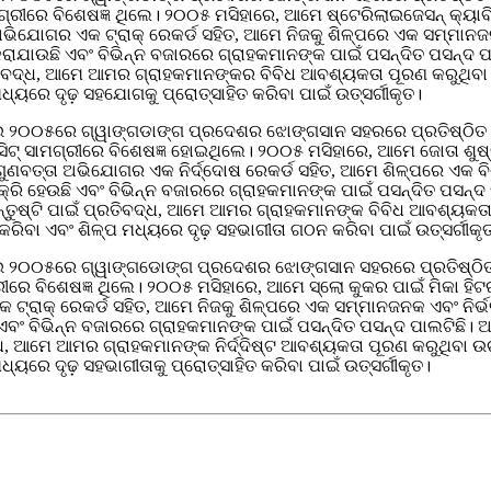
ଗ୍ରୀରେ ବିଶେଷଜ୍ଞ ଥିଲେ। ୨୦୦୫ ମସିହାରେ, ଆମେ ଷ୍ଟେରିଲାଇଜେସନ୍ କ୍
୍ତା ଅଭିଯୋଗର ଏକ ଟ୍ରାକ୍ ରେକର୍ଡ ସହିତ, ଆମେ ନିଜକୁ ଶିଳ୍ପରେ ଏକ ସମ୍ମା
କରାଯାଉଛି ଏବଂ ବିଭିନ୍ନ ବଜାରରେ ଗ୍ରାହକମାନଙ୍କ ପାଇଁ ପସନ୍ଦିତ ପସନ୍ଦ
ୁ ପ୍ରତିବଦ୍ଧ, ଆମେ ଆମର ଗ୍ରାହକମାନଙ୍କର ବିବିଧ ଆବଶ୍ୟକତା ପୂରଣ କରୁଥି
୍ୟରେ ଦୃଢ଼ ସହଯୋଗକୁ ପ୍ରୋତ୍ସାହିତ କରିବା ପାଇଁ ଉତ୍ସର୍ଗୀକୃତ।
ଇ ୨୦୦୫ରେ ଗ୍ୱାଙ୍ଗଡାଙ୍ଗ ପ୍ରଦେଶର ଝୋଙ୍ଗସାନ ସହରରେ ପ୍ରତିଷ୍ଠିତ ହ
ସିଟ୍ ସାମଗ୍ରୀରେ ବିଶେଷଜ୍ଞ ହୋଇଥିଲେ। ୨୦୦୫ ମସିହାରେ, ଆମେ ଜୋତା ଶ
ାହକ ଗୁଣବତ୍ତା ଅଭିଯୋଗର ଏକ ନିର୍ଦ୍ଦୋଷ ରେକର୍ଡ ସହିତ, ଆମେ ଶିଳ୍ପରେ ଏକ 
ବିକ୍ରି ହେଉଛି ଏବଂ ବିଭିନ୍ନ ବଜାରରେ ଗ୍ରାହକମାନଙ୍କ ପାଇଁ ପସନ୍ଦିତ ପସ
କ ସନ୍ତୁଷ୍ଟି ପାଇଁ ପ୍ରତିବଦ୍ଧ, ଆମେ ଆମର ଗ୍ରାହକମାନଙ୍କ ବିବିଧ ଆବଶ୍ୟ
କରିବା ଏବଂ ଶିଳ୍ପ ମଧ୍ୟରେ ଦୃଢ଼ ସହଭାଗୀତା ଗଠନ କରିବା ପାଇଁ ଉତ୍ସର୍ଗୀକୃ
ମଇ ୨୦୦୫ରେ ଗ୍ୱାଙ୍ଗଡୋଙ୍ଗ ପ୍ରଦେଶର ଝୋଙ୍ଗସାନ ସହରରେ ପ୍ରତିଷ୍ଠିତ
ୀରେ ବିଶେଷଜ୍ଞ ଥିଲେ। ୨୦୦୫ ମସିହାରେ, ଆମେ ସ୍ଲୋ କୁକର ପାଇଁ ମିକା ହି
 ଏକ ଟ୍ରାକ୍ ରେକର୍ଡ ସହିତ, ଆମେ ନିଜକୁ ଶିଳ୍ପରେ ଏକ ସମ୍ମାନଜନକ ଏବଂ ନ
ଉଛି ଏବଂ ବିଭିନ୍ନ ବଜାରରେ ଗ୍ରାହକମାନଙ୍କ ପାଇଁ ପସନ୍ଦିତ ପସନ୍ଦ ପାଲଟିଛ
ବଦ୍ଧ, ଆମେ ଆମର ଗ୍ରାହକମାନଙ୍କ ନିର୍ଦ୍ଦିଷ୍ଟ ଆବଶ୍ୟକତା ପୂରଣ କରୁଥିବା
ୟରେ ଦୃଢ଼ ସହଭାଗୀତାକୁ ପ୍ରୋତ୍ସାହିତ କରିବା ପାଇଁ ଉତ୍ସର୍ଗୀକୃତ।