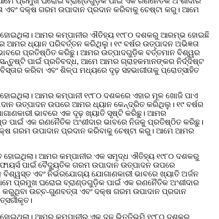
ଂ ଆମେ ପ୍ରମୁଖ ଘରୋଇ ବ୍ରାଣ୍ଡଗୁଡ଼ିକ ପାଇଁ ଏକ ରଣନୈତିକ ଅଂଶୀଦାର
ତ୍ତା ଏବଂ ଦକ୍ଷ ଗରମ ଉପାଦାନ ପ୍ରଦାନ କରିବାକୁ ଚେଷ୍ଟା କରୁ। ଆମେ
ତ ହୋଇଥିଲା। ଆମର କମ୍ପାନୀର ଐତିହ୍ୟ ୧୯୮୦ ଦଶକରୁ ଆରମ୍ଭ ହୋଇଛି
 ଆମର ଧ୍ୟାନ ପରିବର୍ତ୍ତନ କରିଥିଲୁ। ୧୯ ବର୍ଷର ଉତ୍ପାଦନ ଅଭିଜ୍ଞତା
ବରେ ପ୍ରତିଷ୍ଠିତ କରିଛୁ। ଆମର ଉତ୍ପାଦଗୁଡ଼ିକ ବର୍ତ୍ତମାନ ବିଶ୍ୱର
୍ତୁଷ୍ଟି ପାଇଁ ପ୍ରତିବଦ୍ଧ, ଆମେ ଆମର ଗ୍ରାହକମାନଙ୍କର ନିର୍ଦ୍ଦିଷ୍ଟ
୍ତାର କରିବା ଏବଂ ଶିଳ୍ପ ମଧ୍ୟରେ ଦୃଢ଼ ସହଭାଗୀତାକୁ ପ୍ରୋତ୍ସାହିତ
ତ ହୋଇଥିଲା। ଆମର କମ୍ପାନୀ ୧୯୮୦ ଦଶକରେ ଏହାର ମୂଳ ଖୋଜି ପାଏ
ପାଦାନ ଉତ୍ପାଦନ ଉପରେ ଆମର ଧ୍ୟାନ କେନ୍ଦ୍ରିତ କରିଥିଲୁ। ୧୯ ବର୍ଷର
ଗାଣକାରୀ ଭାବରେ ଏକ ଦୃଢ଼ ଖ୍ୟାତି ସୃଷ୍ଟି କରିଛୁ। ଆମର
ାଣ୍ଡ ପାଇଁ ଏକ ରଣନୈତିକ ଅଂଶୀଦାର ଭାବରେ ନିଜକୁ ପ୍ରତିଷ୍ଠିତ କରିଛୁ।
ଂ ଦକ୍ଷ ଗରମ ଉପାଦାନ ପ୍ରଦାନ କରିବାକୁ ଚେଷ୍ଟା କରୁ। ଆମେ ଆମର
ତ ହୋଇଥିଲା। ଆମର କମ୍ପାନୀର ଏକ ସମୃଦ୍ଧ ଐତିହ୍ୟ ୧୯୮୦ ଦଶକରୁ
ାଇଫାୟର୍ସ ପାଇଁ ବୈଦ୍ୟୁତିକ ଗରମ ଉପାଦାନ ଉତ୍ପାଦନ ଉପରେ
ଏକ ବିଶ୍ୱସ୍ତ ଏବଂ ନିର୍ଭରଯୋଗ୍ୟ ଯୋଗାଣକାରୀ ଭାବରେ ଖ୍ୟାତି ଅର୍ଜନ
 ଆମେ ପ୍ରମୁଖ ଘରୋଇ ବ୍ରାଣ୍ଡଗୁଡ଼ିକ ପାଇଁ ଏକ ରଣନୈତିକ ଅଂଶୀଦାର
ପୂରଣ କରୁଥିବା ଉଚ୍ଚ-ଗୁଣବତ୍ତା ଏବଂ ଦକ୍ଷ ଗରମ ଉପାଦାନ ପ୍ରଦାନ
୍ସର୍ଗୀକୃତ।
ୋଇଥିଲା। ଆମର କମ୍ପାନୀର ଏକ ଦୃଢ଼ ଭିତ୍ତିଭୂମି ୧୯୮୦ ଦଶକରୁ