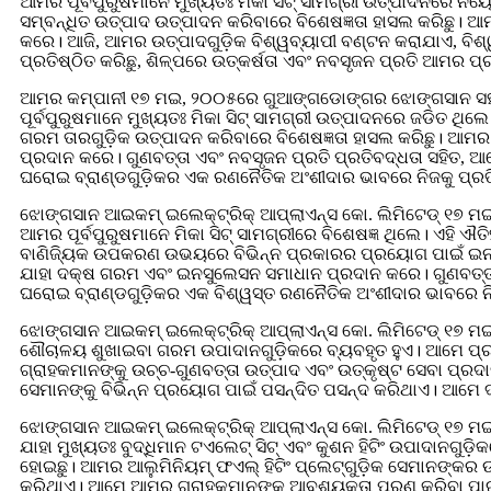
ଆମର ପୂର୍ବପୁରୁଷମାନେ ମୁଖ୍ୟତଃ ମିକା ସିଟ୍ ସାମଗ୍ରୀ ଉତ୍ପାଦନରେ ନ
ସମ୍ବନ୍ଧିତ ଉତ୍ପାଦ ଉତ୍ପାଦନ କରିବାରେ ବିଶେଷଜ୍ଞତା ହାସଲ କରିଛୁ। 
କରେ। ଆଜି, ଆମର ଉତ୍ପାଦଗୁଡ଼ିକ ବିଶ୍ୱବ୍ୟାପୀ ବଣ୍ଟନ କରାଯାଏ, ବି
ପ୍ରତିଷ୍ଠିତ କରିଛୁ, ଶିଳ୍ପରେ ଉତ୍କର୍ଷତା ଏବଂ ନବସୃଜନ ପ୍ରତି ଆମର ପ୍
ଆମର କମ୍ପାନୀ ୧୭ ମଇ, ୨୦୦୫ରେ ଗୁଆଙ୍ଗଡୋଙ୍ଗର ଝୋଙ୍ଗସାନ ସହରର
ପୂର୍ବପୁରୁଷମାନେ ମୁଖ୍ୟତଃ ମିକା ସିଟ୍ ସାମଗ୍ରୀ ଉତ୍ପାଦନରେ ଜଡିତ ଥ
ଗରମ ତାରଗୁଡ଼ିକ ଉତ୍ପାଦନ କରିବାରେ ବିଶେଷଜ୍ଞତା ହାସଲ କରିଛୁ। ଆମ
ପ୍ରଦାନ କରେ। ଗୁଣବତ୍ତା ଏବଂ ନବସୃଜନ ପ୍ରତି ପ୍ରତିବଦ୍ଧତା ସହିତ, 
ଘରୋଇ ବ୍ରାଣ୍ଡଗୁଡ଼ିକର ଏକ ରଣନୈତିକ ଅଂଶୀଦାର ଭାବରେ ନିଜକୁ ପ୍ରତିଷ୍ଠି
ଝୋଙ୍ଗସାନ ଆଇକମ୍ ଇଲେକ୍ଟ୍ରିକ୍ ଆପ୍ଲାଏନ୍ସ କୋ. ଲିମିଟେଡ୍ ୧୭ 
ଆମର ପୂର୍ବପୁରୁଷମାନେ ମିକା ସିଟ୍ ସାମଗ୍ରୀରେ ବିଶେଷଜ୍ଞ ଥିଲେ। ଏହ
ବାଣିଜ୍ୟିକ ଉପକରଣ ଉଭୟରେ ବିଭିନ୍ନ ପ୍ରକାରର ପ୍ରୟୋଗ ପାଇଁ ଇନସ
ଯାହା ଦକ୍ଷ ଗରମ ଏବଂ ଇନସୁଲେସନ ସମାଧାନ ପ୍ରଦାନ କରେ। ଗୁଣବତ୍ତା ଏ
ଘରୋଇ ବ୍ରାଣ୍ଡଗୁଡ଼ିକର ଏକ ବିଶ୍ୱସ୍ତ ରଣନୈତିକ ଅଂଶୀଦାର ଭାବରେ ନିଜ
ଝୋଙ୍ଗସାନ ଆଇକମ୍ ଇଲେକ୍ଟ୍ରିକ୍ ଆପ୍ଲାଏନ୍ସ କୋ. ଲିମିଟେଡ୍ ୧୭ ମଇ 
ଶୌଚାଳୟ ଶୁଖାଇବା ଗରମ ଉପାଦାନଗୁଡ଼ିକରେ ବ୍ୟବହୃତ ହୁଏ। ଆମେ ପ୍ରମୁ
ଗ୍ରାହକମାନଙ୍କୁ ଉଚ୍ଚ-ଗୁଣବତ୍ତା ଉତ୍ପାଦ ଏବଂ ଉତ୍କୃଷ୍ଟ ସେବା ପ୍ରଦା
ସେମାନଙ୍କୁ ବିଭିନ୍ନ ପ୍ରୟୋଗ ପାଇଁ ପସନ୍ଦିତ ପସନ୍ଦ କରିଥାଏ। ଆମେ ଦ
ଝୋଙ୍ଗସାନ ଆଇକମ୍ ଇଲେକ୍ଟ୍ରିକ୍ ଆପ୍ଲାଏନ୍ସ କୋ. ଲିମିଟେଡ୍ ୧୭ ମଇ 
ଯାହା ମୁଖ୍ୟତଃ ବୁଦ୍ଧିମାନ ଟଏଲେଟ୍ ସିଟ୍ ଏବଂ କୁଶନ ହିଟିଂ ଉପାଦାନଗୁଡ
ହୋଇଛୁ। ଆମର ଆଲୁମିନିୟମ୍ ଫଏଲ୍ ହିଟିଂ ପ୍ଲେଟ୍‌ଗୁଡ଼ିକ ସେମାନଙ୍କର ଉଚ
କରିଥାଏ। ଆମେ ଆମର ଗ୍ରାହକମାନଙ୍କ ଆବଶ୍ୟକତା ପୂରଣ କରିବା ପାଇଁ ଉଚ