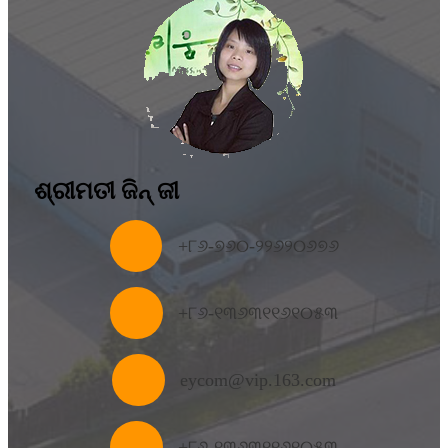
ଶ୍ରୀମତୀ ଜିନ୍ ଜୀ
+୮୬-୭୬୦-୨୨୬୨୦୬୭୬
+
୮୬-୧୩୬୩୧୧୬୧୦୫୩
eycom@vip.163.com
+୮୬-୧୩୬୩୧୧୬୧୦୫୩