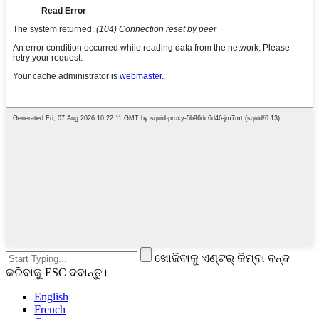
ଖୋଜିବାକୁ ଏଣ୍ଟର୍ କିମ୍ବା ବନ୍ଦ
କରିବାକୁ ESC ଦବାନ୍ତୁ।
English
French