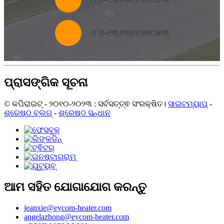
+
୮୬-୧୩୬୩୧୧୬୧୦୫୩
ପ୍ରାସଙ୍ଗିକ ସୂଚନା
© କପିରାଇଟ୍ - ୨୦୧୦-୨୦୨୩ : ସର୍ବସତ୍ତ୍ଵ ସଂରକ୍ଷିତ।
ସାଇଟମ୍ୟାପ୍
-
ଶ୍ରେଷ୍ଠ ବ୍ଲଗ୍
-
ଶ୍ରେଷ୍ଠ ସନ୍ଧାନ
ଆମ ସହିତ ଯୋଗାଯୋଗ କରନ୍ତୁ
jeanxie@eycom-heater.com
angelazhong@eycom-heater.com