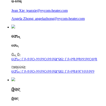
ଇ-ମେଲ୍
Jean Xie: jeanxie@eycom-heater.com
Angela Zhong: angelazhong@eycom-heater.com
ଫୋନ୍
ଫୋନ୍
ଜିନ୍ ଜି:
ଫୋନ୍: ୮୬-୭୬୦-୨୨୬୨୦୬୭୬
ସାଂସଦ: ୮୬-୧୩୬୩୧୧୬୧୦୫୩
ଆଞ୍ଜେଲା:
ଫୋନ୍: ୮୬-୭୬୦-୨୨୬୨୦୬୭୬
ସାଂସଦ: ୮୬-୧୩୫୨୮୨୬୬୬୧୨
ୱିଚାଟ୍
ୱିଚାଟ୍