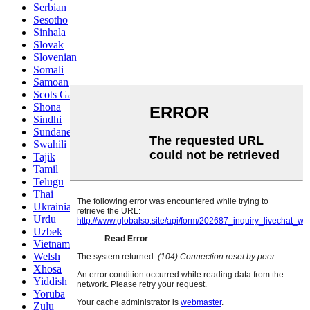
Serbian
Sesotho
Sinhala
Slovak
Slovenian
Somali
Samoan
Scots Gaelic
Shona
Sindhi
Sundanese
Swahili
Tajik
Tamil
Telugu
Thai
Ukrainian
Urdu
Uzbek
Vietnamese
Welsh
Xhosa
Yiddish
Yoruba
Zulu