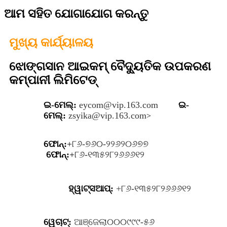
ଆମ ସହିତ ଯୋଗାଯୋଗ କରନ୍ତୁ
ମୁଖ୍ୟ କାର୍ଯ୍ୟାଳୟ
ଝୋଙ୍ଗସାନ ଆଇକମ୍ ବୈଦ୍ୟୁତିକ ଉପକରଣ
କମ୍ପାନୀ ଲିମିଟେଡ୍
ଇ-ମେଲ୍:
eycom@vip.163.com
ଇ-
ମେଲ୍:
zsyika@vip.163.com
>
ଫୋନ୍:
+
୮୬-୭୬୦-୨୨୬୨୦୬୭୭
ଫୋନ୍:
+
୮୬-୧୩୫୨୮୨୬୬୬୧୨
ହ୍ୱାଟ୍ସଆପ୍:
+୮୬-୧୩୫୨୮୨୬୬୬୧୨
ୱେଚାଟ୍:
ଆଞ୍ଜେଲା୦୦୦୯୯୯-୫୬