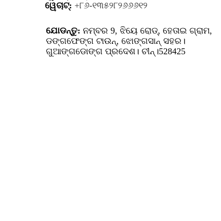
ୱେଚାଟ୍:
+୮୬-୧୩୫୨୮୨୬୬୬୧୨
ଯୋଡନ୍ତୁ:
ନମ୍ବର 9, ଝିୟେ ରୋଡ୍, ହେତାଇ ଗ୍ରାମ,
ଡଙ୍ଗଫେଙ୍ଗ ଟାଉନ୍, ଝୋଙ୍ଗସାନ୍ ସହର।
ଗୁଆଙ୍ଗଡୋଙ୍ଗ ପ୍ରଦେଶ। ଚୀନ୍।528425