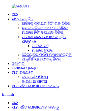
ଘର
ଉତ୍ପାଦଗୁଡ଼ିକ
ହେୟାର୍ ଡ୍ରାୟର୍ ହିଟିଂ ରାକ୍ ସିରିଜ୍
ଶୁଷ୍କ କରିବା ଗରମ ତାର ସିରିଜ୍
ମାଇକା ହିଟିଂ ବ୍ୟାଣ୍ଡ ସିରିଜ୍
ମାଇକା ଗରମ ଉପାଦାନଗୁଡ଼ିକ
ଅଭ୍ରାନ୍ତ
ମାଇକା ସିଟ୍
ମାଇକା ଟ୍ୟୁବ୍
ବୈଦ୍ୟୁତିକ ଗରମ ଉପାଦାନଗୁଡ଼ିକ
ଆଲୁମିନିୟମ୍ ଫଏଲ୍ ହିଟର୍
ସମାଚାର
ସାଧାରଣ ପ୍ରଶ୍ନ
ଆମ ବିଷୟରେ
କମ୍ପାନୀ ପରିଚୟ
କାରଖାନା ଯାତ୍ରା
ଆମ ସହିତ ଯୋଗାଯୋଗ କରନ୍ତୁ
English
ଘର
ଆମ ସହିତ ଯୋଗାଯୋଗ କରନ୍ତୁ