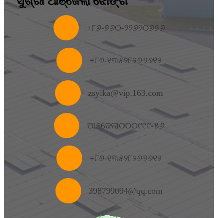
ସୁଶ୍ରୀ ଆଞ୍ଜେଲା ଝୋଙ୍ଗ
+
୮୬-୭୬୦-୨୨୬୨୦୬୭୬
+୮୬-୧୩୫୨୮୨୬୬୬୧୨
zsyika@vip.163.com
ଆଞ୍ଜେଲା୦୦୦୯୯୯-୫୬
+୮୬-୧୩୫୨୮୨୬୬୬୧୨
398799094@qq.com