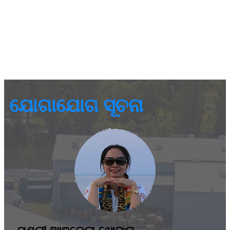
ଯୋଗାଯୋଗ ସୂଚନା