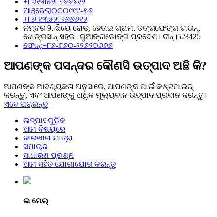
+୮୬୧୩୫୨୮୨୬୬୬୧୨
ଆଞ୍ଜେଲା୦୦୦୯୯୯-୫୬
+୮୬ ୧୩୫୨୮୨୬୬୬୧୨
ନମ୍ବର 9, ଝିୟେ ରୋଡ୍, ହେତାଇ ଗ୍ରାମ, ଡଙ୍ଗଫେଙ୍ଗ ଟାଉନ୍,
ଝୋଙ୍ଗସାନ୍ ସହର। ଗୁଆଙ୍ଗଡୋଙ୍ଗ ପ୍ରଦେଶ। ଚୀନ୍।528425
ଫୋନ୍:+୮୬-୭୬୦-୨୨୬୨୦୬୭୬
ଆପଣଙ୍କ ପସନ୍ଦର କୌଣସି ଉତ୍ପାଦ ଅଛି କି?
ଆପଣଙ୍କ ଆବଶ୍ୟକତା ଅନୁସାରେ, ଆପଣଙ୍କ ପାଇଁ କଷ୍ଟମାଇଜ୍
କରନ୍ତୁ, ଏବଂ ଆପଣଙ୍କୁ ଅଧିକ ମୂଲ୍ୟବାନ ଉତ୍ପାଦ ପ୍ରଦାନ କରନ୍ତୁ।
ଏବେ ପଚାରନ୍ତୁ
ଉତ୍ପାଦଗୁଡ଼ିକ
ଆମ ବିଷୟରେ
କାରଖାନା ଯାତ୍ରା
ସମାଚାର
ସାଧାରଣ ପ୍ରଶ୍ନ
ଆମ ସହିତ ଯୋଗାଯୋଗ କରନ୍ତୁ
ଇ-ମେଲ୍