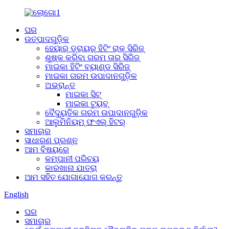
ଘର
ଉତ୍ପାଦଗୁଡ଼ିକ
ହେୟାର୍ ଡ୍ରାୟର୍ ହିଟିଂ ରାକ୍ ସିରିଜ୍
ଶୁଷ୍କ କରିବା ଗରମ ତାର ସିରିଜ୍
ମାଇକା ହିଟିଂ ବ୍ୟାଣ୍ଡ ସିରିଜ୍
ମାଇକା ଗରମ ଉପାଦାନଗୁଡ଼ିକ
ଅଭ୍ରାନ୍ତ
ମାଇକା ସିଟ୍
ମାଇକା ଟ୍ୟୁବ୍
ବୈଦ୍ୟୁତିକ ଗରମ ଉପାଦାନଗୁଡ଼ିକ
ଆଲୁମିନିୟମ୍ ଫଏଲ୍ ହିଟର୍
ସମାଚାର
ସାଧାରଣ ପ୍ରଶ୍ନ
ଆମ ବିଷୟରେ
କମ୍ପାନୀ ପରିଚୟ
କାରଖାନା ଯାତ୍ରା
ଆମ ସହିତ ଯୋଗାଯୋଗ କରନ୍ତୁ
English
ଘର
ସମାଚାର