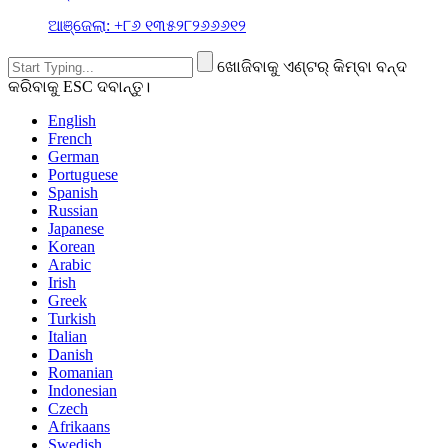
ଆଞ୍ଜେଲା: +୮୬ ୧୩୫୨୮୨୬୬୬୧୨
ଖୋଜିବାକୁ ଏଣ୍ଟର୍ କିମ୍ବା ବନ୍ଦ
କରିବାକୁ ESC ଦବାନ୍ତୁ।
English
French
German
Portuguese
Spanish
Russian
Japanese
Korean
Arabic
Irish
Greek
Turkish
Italian
Danish
Romanian
Indonesian
Czech
Afrikaans
Swedish