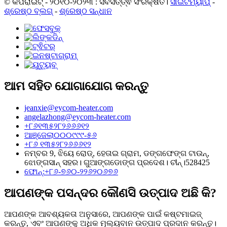
© କପିରାଇଟ୍ - ୨୦୧୦-୨୦୨୩ : ସର୍ବସତ୍ତ୍ଵ ସଂରକ୍ଷିତ।
ସାଇଟମ୍ୟାପ୍
-
ଶ୍ରେଷ୍ଠ ବ୍ଲଗ୍
-
ଶ୍ରେଷ୍ଠ ସନ୍ଧାନ
ଆମ ସହିତ ଯୋଗାଯୋଗ କରନ୍ତୁ
jeanxie@eycom-heater.com
angelazhong@eycom-heater.com
+୮୬୧୩୫୨୮୨୬୬୬୧୨
ଆଞ୍ଜେଲା୦୦୦୯୯୯-୫୬
+୮୬ ୧୩୫୨୮୨୬୬୬୧୨
ନମ୍ବର 9, ଝିୟେ ରୋଡ୍, ହେତାଇ ଗ୍ରାମ, ଡଙ୍ଗଫେଙ୍ଗ ଟାଉନ୍,
ଝୋଙ୍ଗସାନ୍ ସହର। ଗୁଆଙ୍ଗଡୋଙ୍ଗ ପ୍ରଦେଶ। ଚୀନ୍।528425
ଫୋନ୍:+୮୬-୭୬୦-୨୨୬୨୦୬୭୬
ଆପଣଙ୍କ ପସନ୍ଦର କୌଣସି ଉତ୍ପାଦ ଅଛି କି?
ଆପଣଙ୍କ ଆବଶ୍ୟକତା ଅନୁସାରେ, ଆପଣଙ୍କ ପାଇଁ କଷ୍ଟମାଇଜ୍
କରନ୍ତୁ, ଏବଂ ଆପଣଙ୍କୁ ଅଧିକ ମୂଲ୍ୟବାନ ଉତ୍ପାଦ ପ୍ରଦାନ କରନ୍ତୁ।