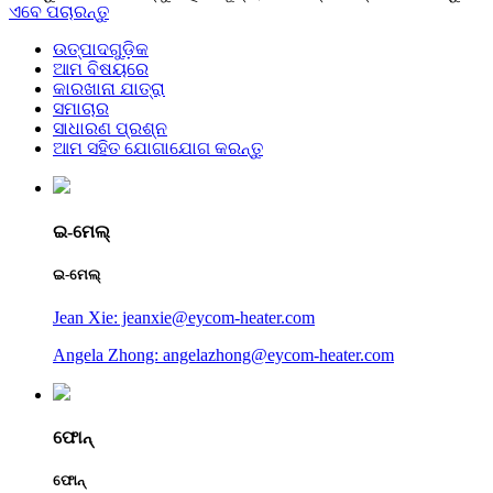
ଏବେ ପଚାରନ୍ତୁ
ଉତ୍ପାଦଗୁଡ଼ିକ
ଆମ ବିଷୟରେ
କାରଖାନା ଯାତ୍ରା
ସମାଚାର
ସାଧାରଣ ପ୍ରଶ୍ନ
ଆମ ସହିତ ଯୋଗାଯୋଗ କରନ୍ତୁ
ଇ-ମେଲ୍
ଇ-ମେଲ୍
Jean Xie: jeanxie@eycom-heater.com
Angela Zhong: angelazhong@eycom-heater.com
ଫୋନ୍
ଫୋନ୍