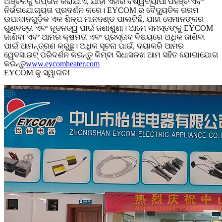
ଅଞ୍ଚଳକୁ ରପ୍ତାନି କରାଯାଏ, ଯାହା ଏହାର ବିଶ୍ୱବ୍ୟାପୀ ପହଞ୍ଚ ଏବଂ
ନିର୍ଭରଯୋଗ୍ୟତା ପ୍ରଦର୍ଶନ କରେ। EYCOM ର ବୈଦ୍ୟୁତିକ ଗରମ
ଉପାଦାନଗୁଡ଼ିକ ଏକ ଶିଳ୍ପ ମାନଦଣ୍ଡ ପାଲଟିଛି, ଯାହା ସେମାନଙ୍କର
ଗୁଣବତ୍ତା ଏବଂ ନୂତନତ୍ୱ ପାଇଁ ଜଣାଶୁଣା। ଆମେ ସମସ୍ତଙ୍କୁ EYCOM
ଜାଣିବା ଏବଂ ଆମର କ୍ଷମତା ଏବଂ ପ୍ରସ୍ତାବ ବିଷୟରେ ଅଧିକ ଜାଣିବା
ପାଇଁ ଆମନ୍ତ୍ରଣ କରୁଛୁ। ଅଧିକ ସୂଚନା ପାଇଁ, ଦୟାକରି ଆମର
ୱେବସାଇଟ୍ ପରିଦର୍ଶନ କରନ୍ତୁ କିମ୍ବା ସିଧାସଳଖ ଆମ ସହିତ ଯୋଗାଯୋଗ
କରନ୍ତୁ
www.eycomheater.com
EYCOM କୁ ସ୍ୱାଗତ!