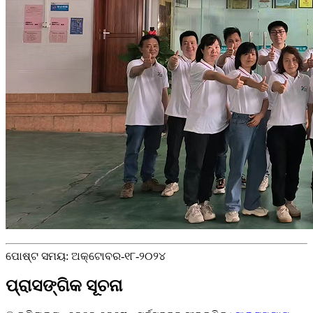
ପୋଷ୍ଟ ସମୟ: ଅକ୍ଟୋବର-୧୮-୨୦୨୪
ପ୍ରାସଙ୍ଗିକ ସୂଚନା