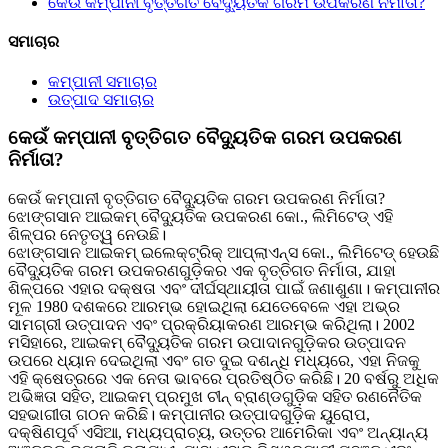
କେଉଁ କମ୍ପାନୀ ବୃତ୍ତିଗତ ବୈଦ୍ୟୁତିକ ଗରମ ଉପକରଣ ନିର୍ମାତା?
ସମାଚାର
କମ୍ପାନୀ ସମାଚାର
ଉତ୍ପାଦ ସମାଚାର
କେଉଁ କମ୍ପାନୀ ବୃତ୍ତିଗତ ବୈଦ୍ୟୁତିକ ଗରମ ଉପକରଣ
ନିର୍ମାତା?
କେଉଁ କମ୍ପାନୀ ବୃତ୍ତିଗତ ବୈଦ୍ୟୁତିକ ଗରମ ଉପକରଣ ନିର୍ମାତା?
ଝୋଙ୍ଗସାନ ଆଇକମ୍ ବୈଦ୍ୟୁତିକ ଉପକରଣ କୋ., ଲିମିଟେଡ୍ ଏହି
ଶିଳ୍ପର ନେତୃତ୍ୱ ନେଉଛି।
ଝୋଙ୍ଗସାନ ଆଇକମ୍ ଇଲେକ୍ଟ୍ରିକ୍ ଆପ୍ଲାଏନ୍ସ କୋ., ଲିମିଟେଡ୍ ହେଉଛି
ବୈଦ୍ୟୁତିକ ଗରମ ଉପକରଣଗୁଡ଼ିକର ଏକ ବୃତ୍ତିଗତ ନିର୍ମାତା, ଯାହା
ଶିଳ୍ପରେ ଏହାର ଦକ୍ଷତା ଏବଂ ଦୀର୍ଘସ୍ଥାୟୀତା ପାଇଁ ଜଣାଶୁଣା। କମ୍ପାନୀର
ମୂଳ 1980 ଦଶକରେ ଆରମ୍ଭ ହୋଇଥିଲା ଯେତେବେଳେ ଏହା ଅଭ୍ର
ସାମଗ୍ରୀ ଉତ୍ପାଦନ ଏବଂ ପ୍ରକ୍ରିୟାକରଣ ଆରମ୍ଭ କରିଥିଲା। 2002
ମସିହାରେ, ଆଇକମ୍ ବୈଦ୍ୟୁତିକ ଗରମ ଉପାଦାନଗୁଡ଼ିକର ଉତ୍ପାଦନ
ଉପରେ ଧ୍ୟାନ ଦେଇଥିଲା ଏବଂ ଗତ ଦୁଇ ଦଶନ୍ଧି ମଧ୍ୟରେ, ଏହା ନିଜକୁ
ଏହି କ୍ଷେତ୍ରରେ ଏକ ନେତା ଭାବରେ ପ୍ରତିଷ୍ଠିତ କରିଛି। 20 ବର୍ଷରୁ ଅଧିକ
ଅଭିଜ୍ଞତା ସହିତ, ଆଇକମ୍ ପ୍ରମୁଖ ଚୀନ୍ ବ୍ରାଣ୍ଡଗୁଡ଼ିକ ସହିତ ରଣନୈତିକ
ସହଭାଗୀତା ଗଠନ କରିଛି। କମ୍ପାନୀର ଉତ୍ପାଦଗୁଡ଼ିକ ୟୁରୋପ,
ଦକ୍ଷିଣପୂର୍ବ ଏସିଆ, ମଧ୍ୟପ୍ରାଚ୍ୟ, ଉତ୍ତର ଆମେରିକା ଏବଂ ଅନ୍ୟାନ୍ୟ