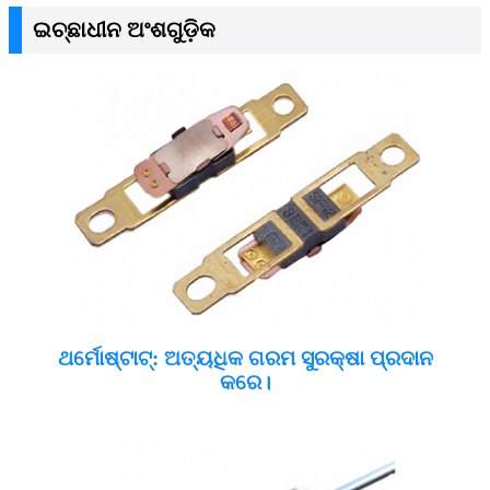
ଇଚ୍ଛାଧୀନ ଅଂଶଗୁଡ଼ିକ
ଥର୍ମୋଷ୍ଟାଟ୍: ଅତ୍ୟଧିକ ଗରମ ସୁରକ୍ଷା ପ୍ରଦାନ
କରେ।