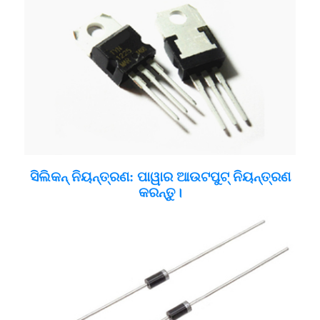
ସିଲିକନ୍ ନିୟନ୍ତ୍ରଣ: ପାୱାର ଆଉଟପୁଟ୍ ନିୟନ୍ତ୍ରଣ
କରନ୍ତୁ।