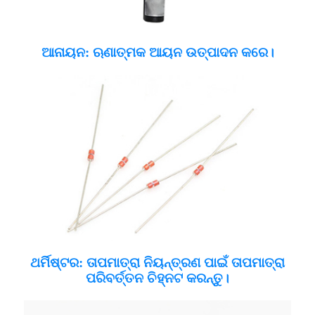
ଆନାୟନ: ଋଣାତ୍ମକ ଆୟନ ଉତ୍ପାଦନ କରେ।
ଥର୍ମିଷ୍ଟର: ତାପମାତ୍ରା ନିୟନ୍ତ୍ରଣ ପାଇଁ ତାପମାତ୍ରା
ପରିବର୍ତ୍ତନ ଚିହ୍ନଟ କରନ୍ତୁ।