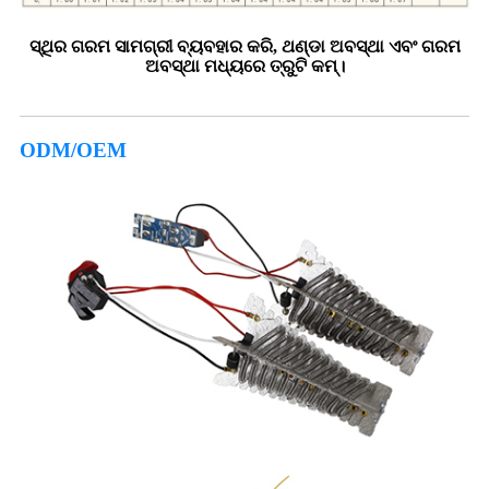
ସ୍ଥିର ଗରମ ସାମଗ୍ରୀ ବ୍ୟବହାର କରି, ଥଣ୍ଡା ଅବସ୍ଥା ଏବଂ ଗରମ
ଅବସ୍ଥା ମଧ୍ୟରେ ତ୍ରୁଟି କମ୍।
ODM/OEM