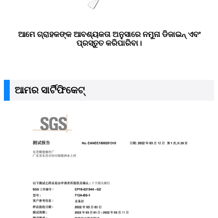
ଆମେ ଗ୍ରାହକଙ୍କ ଆବଶ୍ୟକତା ଅନୁସାରେ ନମୁନା ଡିଜାଇନ୍ ଏବଂ
ପ୍ରସ୍ତୁତ କରିପାରିବା।
ଆମର ସାର୍ଟିଫିକେଟ୍