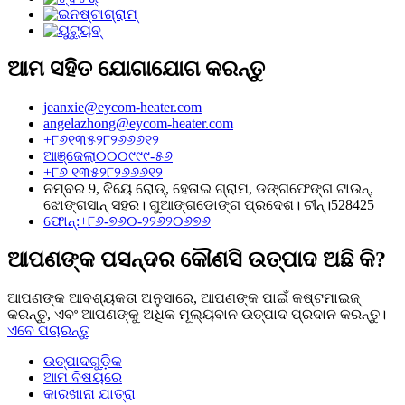
ଆମ ସହିତ ଯୋଗାଯୋଗ କରନ୍ତୁ
jeanxie@eycom-heater.com
angelazhong@eycom-heater.com
+୮୬୧୩୫୨୮୨୬୬୬୧୨
ଆଞ୍ଜେଲା୦୦୦୯୯୯-୫୬
+୮୬ ୧୩୫୨୮୨୬୬୬୧୨
ନମ୍ବର 9, ଝିୟେ ରୋଡ୍, ହେତାଇ ଗ୍ରାମ, ଡଙ୍ଗଫେଙ୍ଗ ଟାଉନ୍,
ଝୋଙ୍ଗସାନ୍ ସହର। ଗୁଆଙ୍ଗଡୋଙ୍ଗ ପ୍ରଦେଶ। ଚୀନ୍।528425
ଫୋନ୍:+୮୬-୭୬୦-୨୨୬୨୦୬୭୬
ଆପଣଙ୍କ ପସନ୍ଦର କୌଣସି ଉତ୍ପାଦ ଅଛି କି?
ଆପଣଙ୍କ ଆବଶ୍ୟକତା ଅନୁସାରେ, ଆପଣଙ୍କ ପାଇଁ କଷ୍ଟମାଇଜ୍
କରନ୍ତୁ, ଏବଂ ଆପଣଙ୍କୁ ଅଧିକ ମୂଲ୍ୟବାନ ଉତ୍ପାଦ ପ୍ରଦାନ କରନ୍ତୁ।
ଏବେ ପଚାରନ୍ତୁ
ଉତ୍ପାଦଗୁଡ଼ିକ
ଆମ ବିଷୟରେ
କାରଖାନା ଯାତ୍ରା