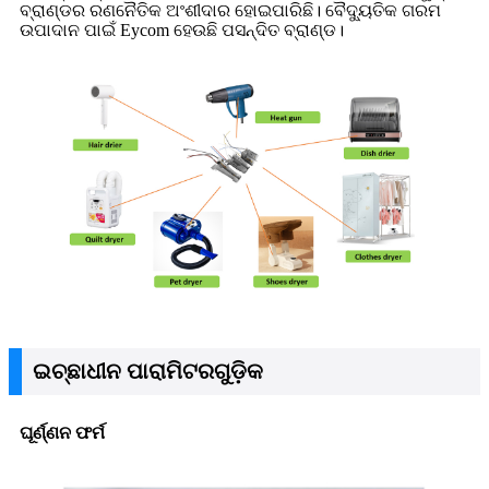
ବ୍ରାଣ୍ଡର ରଣନୈତିକ ଅଂଶୀଦାର ହୋଇପାରିଛି। ବୈଦ୍ୟୁତିକ ଗରମ
ଉପାଦାନ ପାଇଁ Eycom ହେଉଛି ପସନ୍ଦିତ ବ୍ରାଣ୍ଡ।
ଇଚ୍ଛାଧୀନ ପାରାମିଟରଗୁଡ଼ିକ
ଘୂର୍ଣ୍ଣନ ଫର୍ମ