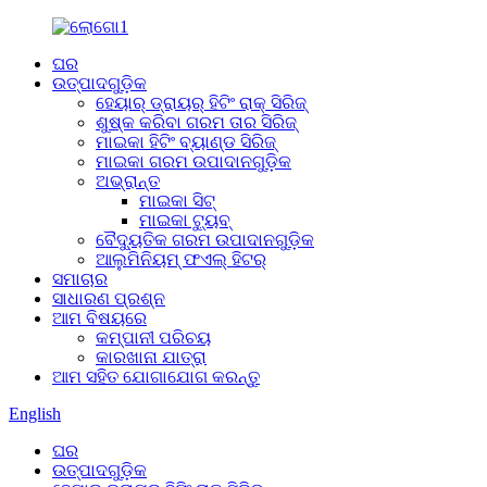
ଘର
ଉତ୍ପାଦଗୁଡ଼ିକ
ହେୟାର୍ ଡ୍ରାୟର୍ ହିଟିଂ ରାକ୍ ସିରିଜ୍
ଶୁଷ୍କ କରିବା ଗରମ ତାର ସିରିଜ୍
ମାଇକା ହିଟିଂ ବ୍ୟାଣ୍ଡ ସିରିଜ୍
ମାଇକା ଗରମ ଉପାଦାନଗୁଡ଼ିକ
ଅଭ୍ରାନ୍ତ
ମାଇକା ସିଟ୍
ମାଇକା ଟ୍ୟୁବ୍
ବୈଦ୍ୟୁତିକ ଗରମ ଉପାଦାନଗୁଡ଼ିକ
ଆଲୁମିନିୟମ୍ ଫଏଲ୍ ହିଟର୍
ସମାଚାର
ସାଧାରଣ ପ୍ରଶ୍ନ
ଆମ ବିଷୟରେ
କମ୍ପାନୀ ପରିଚୟ
କାରଖାନା ଯାତ୍ରା
ଆମ ସହିତ ଯୋଗାଯୋଗ କରନ୍ତୁ
English
ଘର
ଉତ୍ପାଦଗୁଡ଼ିକ