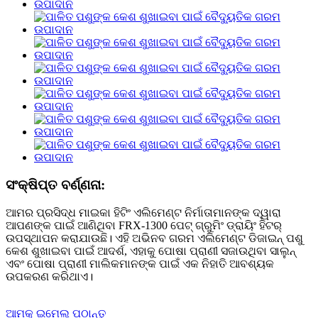
ସଂକ୍ଷିପ୍ତ ବର୍ଣ୍ଣନା:
ଆମର ପ୍ରସିଦ୍ଧ ମାଇକା ହିଟିଂ ଏଲିମେଣ୍ଟ ନିର୍ମାତାମାନଙ୍କ ଦ୍ୱାରା
ଆପଣଙ୍କ ପାଇଁ ଆଣିଥିବା FRX-1300 ପେଟ୍ ଗ୍ରୁମିଂ ଡ୍ରାୟିଂ ହିଟର୍
ଉପସ୍ଥାପନ କରାଯାଉଛି। ଏହି ଅଭିନବ ଗରମ ଏଲିମେଣ୍ଟ ଡିଜାଇନ୍ ପଶୁ
କେଶ ଶୁଖାଇବା ପାଇଁ ଆଦର୍ଶ, ଏହାକୁ ପୋଷା ପ୍ରାଣୀ ସଜାଉଥିବା ସାଲୁନ୍
ଏବଂ ପୋଷା ପ୍ରାଣୀ ମାଲିକମାନଙ୍କ ପାଇଁ ଏକ ନିହାତି ଆବଶ୍ୟକ
ଉପକରଣ କରିଥାଏ।
ଆମକୁ ଇମେଲ୍ ପଠାନ୍ତୁ