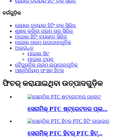
ହେୟାର୍ ଡ୍ରାୟର୍ ହିଟିଂ ରାକ୍ ସିରିଜ୍
ବର୍ଗଗୁଡ଼ିକ
ହେୟାର୍ ଡ୍ରାୟର୍ ହିଟିଂ ରାକ୍ ସିରିଜ୍
ଶୁଷ୍କ କରିବା ଗରମ ତାର ସିରିଜ୍
ମାଇକା ହିଟିଂ ବ୍ୟାଣ୍ଡ ସିରିଜ୍
ମାଇକା ଗରମ ଉପାଦାନଗୁଡ଼ିକ
ଅଭ୍ରାନ୍ତ
ମାଇକା ସିଟ୍
ମାଇକା ଟ୍ୟୁବ୍
ବୈଦ୍ୟୁତିକ ଗରମ ଉପାଦାନଗୁଡ଼ିକ
ଆଲୁମିନିୟମ୍ ଫଏଲ୍ ହିଟର୍
ଫିଚର୍ କରାଯାଇଥିବା ଉତ୍ପାଦଗୁଡ଼ିକ
ସେରାମିକ୍ PTC ଷ୍ଟ୍ରେଟନର ପ୍ଲ...
ସେରାମିକ୍ PTC ହିଟର୍ PTC ହିଟ୍...