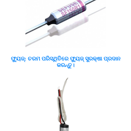
ଫ୍ୟୁଜ୍: ଚରମ ପରିସ୍ଥିତିରେ ଫ୍ୟୁଜ୍ ସୁରକ୍ଷା ପ୍ରଦାନ
କରନ୍ତୁ।