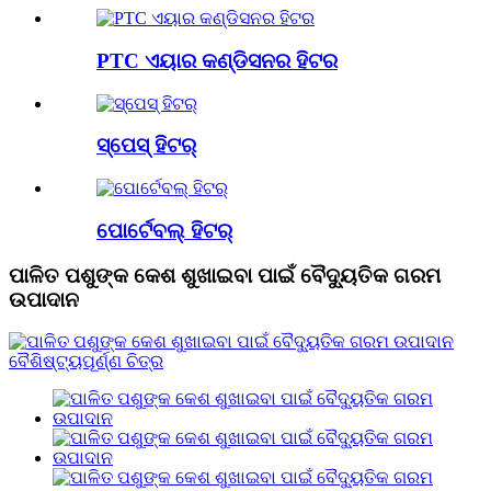
PTC ଏୟାର କଣ୍ଡିସନର ହିଟର
ସ୍ପେସ୍ ହିଟର୍
ପୋର୍ଟେବଲ୍ ହିଟର୍
ପାଳିତ ପଶୁଙ୍କ କେଶ ଶୁଖାଇବା ପାଇଁ ବୈଦ୍ୟୁତିକ ଗରମ
ଉପାଦାନ