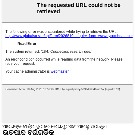
ଆପଣଙ୍କ ବାର୍ତ୍ତା ଏଠାରେ ଲେଖନ୍ତୁ ଏବଂ ଆମକୁ ପଠାନ୍ତୁ।
ଉତ୍ପାଦ ବର୍ଗଗୁଡ଼ିକ