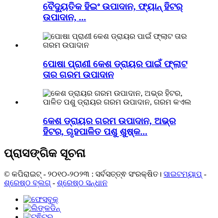
ବୈଦ୍ୟୁତିକ ହିଇଂ ଉପାଦାନ, ଫ୍ୟାନ୍ ହିଟର୍
ଉପାଦାନ, ...
ପୋଷା ପ୍ରାଣୀ କେଶ ଡ୍ରାୟର ପାଇଁ ଫ୍ଲାଟ
ତାର ଗରମ ଉପାଦାନ
କେଶ ଡ୍ରାୟର ଗରମ ଉପାଦାନ, ଅଭ୍ର
ହିଟର, ଗୃହପାଳିତ ପଶୁ ଶୁଷ୍କ...
ପ୍ରାସଙ୍ଗିକ ସୂଚନା
© କପିରାଇଟ୍ - ୨୦୧୦-୨୦୨୩ : ସର୍ବସତ୍ତ୍ଵ ସଂରକ୍ଷିତ।
ସାଇଟମ୍ୟାପ୍
-
ଶ୍ରେଷ୍ଠ ବ୍ଲଗ୍
-
ଶ୍ରେଷ୍ଠ ସନ୍ଧାନ