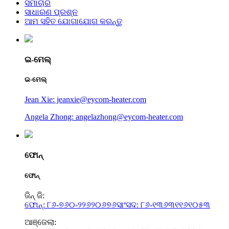
ସମାଚାର
ସାଧାରଣ ପ୍ରଶ୍ନ
ଆମ ସହିତ ଯୋଗାଯୋଗ କରନ୍ତୁ
ଇ-ମେଲ୍
ଇ-ମେଲ୍
Jean Xie: jeanxie@eycom-heater.com
Angela Zhong: angelazhong@eycom-heater.com
ଫୋନ୍
ଫୋନ୍
ଜିନ୍ ଜି:
ଫୋନ୍: ୮୬-୭୬୦-୨୨୬୨୦୬୭୬
ସାଂସଦ: ୮୬-୧୩୬୩୧୧୬୧୦୫୩
ଆଞ୍ଜେଲା: