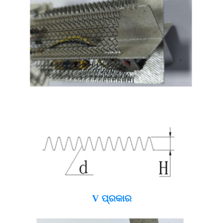
V ପ୍ରକାର