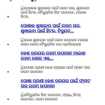
ପୋଷାକ ଶୁଖାଇବା ପାଇଁ ଗରମ ତାର,
ଶୁଖାଇବା ପାଇଁ ହିଟର, ବିଦ୍ୟୁତ୍...
କେଶ ଡ୍ରାୟର ଗରମ ଉପାଦାନ ମାଇକା
ଗରମ କୋର ଏଲ୍...
ପୋଷା ପ୍ରାଣୀ କେଶ ଡ୍ରାୟର ପାଇଁ ଫ୍ଲାଟ
ତାର ଗରମ ଉପାଦାନ