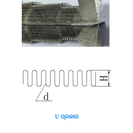
U ପ୍ରକାର