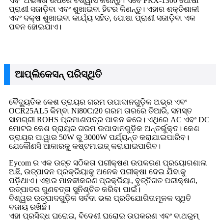
ଏବଂ ଅଭିଜ୍ଞତା ଉପରେ ବିଶ୍ୱାସ କରନ୍ତୁ। ଏବେ FRX-1300 ପୋଷା
ପ୍ରାଣୀ ସଜାଡ଼ିବା ଏବଂ ଶୁଖାଇବା ହିଟର କିଣନ୍ତୁ। ଏହାର ଶକ୍ତିଶାଳୀ
ଏବଂ ଦକ୍ଷ ଶୁଖାଇବା କାର୍ଯ୍ୟ ସହିତ, ପୋଷା ପ୍ରାଣୀ ସଜାଡ଼ିବା ଏକ
ପବନ ହୋଇଯାଏ।
ଆପ୍ଲିକେସନ୍ ପରିସ୍ଥିତି
ବୈଦ୍ୟୁତିକ କେଶ ଡ୍ରାୟର ଗରମ ଉପାଦାନଗୁଡ଼ିକ ଅଭ୍ର ଏବଂ
OCR25AL5 କିମ୍ବା Ni80Cr20 ଗରମ ତାରରେ ତିଆରି, ସମସ୍ତ
ସାମଗ୍ରୀ ROHS ପ୍ରମାଣପତ୍ର ପାଳନ କରେ। ଏଥିରେ AC ଏବଂ DC
ମୋଟର କେଶ ଡ୍ରାୟର ଗରମ ଉପାଦାନଗୁଡ଼ିକ ଅନ୍ତର୍ଭୁକ୍ତ। କେଶ
ଡ୍ରାୟର ପାୱାର 50W ରୁ 3000W ପର୍ଯ୍ୟନ୍ତ କରାଯାଇପାରିବ।
ଯେକୌଣସି ଆକାରକୁ କଷ୍ଟମାଇଜ୍ କରାଯାଇପାରିବ।
Eycom ର ଏକ ଉଚ୍ଚ ସଠିକତା ପରୀକ୍ଷଣ ଉପକରଣ ପ୍ରୟୋଗଶାଳା
ଅଛି, ଉତ୍ପାଦନ ପ୍ରକ୍ରିୟାକୁ ଅନେକ ପରୀକ୍ଷା ଦେଇ ଯିବାକୁ
ପଡ଼ିଥାଏ। ଏହାର ମାନକୀକରଣ ପ୍ରକ୍ରିୟା, ବୃତ୍ତିଗତ ପରୀକ୍ଷଣ,
ଉତ୍ପାଦର ଗୁଣବତ୍ତା ସୁନିଶ୍ଚିତ କରିବା ପାଇଁ।
ବିଶ୍ୱର ଉତ୍ପାଦଗୁଡ଼ିକ ସର୍ବଦା ଭଲ ପ୍ରତିଯୋଗିତାମୂଳକ ସ୍ଥିତି
ବଜାୟ ରଖିଛି।
ଏହା ପ୍ରସିଦ୍ଧ ଘରୋଇ, ବିଦେଶୀ ଘରୋଇ ଉପକରଣ ଏବଂ ବାଥରୁମ୍