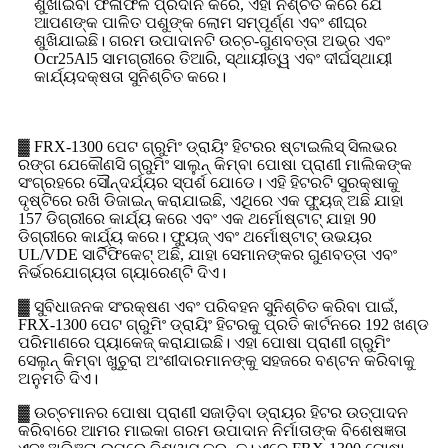
ଶୁଖାଇବା ଫଳାଫଳ ପ୍ରଦାନ କରେ, ଏହା ନିଶ୍ଚିତ କରେ ଯେ
ଆପଣଙ୍କ ପାଳିତ ପଶୁଙ୍କ ଲୋମ ସମ୍ପୂର୍ଣ୍ଣ ଏବଂ ଶୀଘ୍ର
ଶୁଖିଯାଇଛି। ଗରମ ଉପାଦାନଟି ଉଚ୍ଚ-ଗୁଣବତ୍ତା ଅଭ୍ର ଏବଂ
Ocr25Al5 ସାମଗ୍ରୀରେ ତିଆରି, ସ୍ଥାୟୀତ୍ୱ ଏବଂ ଦୀର୍ଘସ୍ଥାୟୀ
କାର୍ଯ୍ୟଦକ୍ଷତା ସୁନିଶ୍ଚିତ କରେ।
▓ FRX-1300 ପେଟ ଗ୍ରୁମିଂ ଡ୍ରାୟିଂ ହିଟରର ଷ୍ଟାଇଲିସ୍ ସିଲଭର
ରଙ୍ଗ ଯେକୌଣସି ଗ୍ରୁମିଂ ସାଲୁନ୍ କିମ୍ବା ପୋଷା ପ୍ରାଣୀ ମାଲିକଙ୍କ
ସଂଗ୍ରହରେ ସୌନ୍ଦର୍ଯ୍ୟର ସ୍ପର୍ଶ ଯୋଡେ। ଏହି ହିଟରଟି ସୁରକ୍ଷାକୁ
ଦୃଷ୍ଟିରେ ରଖି ଡିଜାଇନ୍ କରାଯାଇଛି, ଏଥିରେ ଏକ ଫ୍ୟୁଜ୍ ଅଛି ଯାହା
157 ଡିଗ୍ରୀରେ କାର୍ଯ୍ୟ କରେ ଏବଂ ଏକ ଥର୍ମୋଷ୍ଟାଟ୍ ଯାହା 90
ଡିଗ୍ରୀରେ କାର୍ଯ୍ୟ କରେ। ଫ୍ୟୁଜ୍ ଏବଂ ଥର୍ମୋଷ୍ଟାଟ୍ ଉଭୟର
UL/VDE ସାର୍ଟିଫିକେଟ୍ ଅଛି, ଯାହା ସେମାନଙ୍କର ଗୁଣବତ୍ତା ଏବଂ
ନିର୍ଭରଯୋଗ୍ୟତା ଗ୍ୟାରେଣ୍ଟି ଦିଏ।
▓ ସୁବିଧାଜନକ ସଂରକ୍ଷଣ ଏବଂ ପରିବହନ ସୁନିଶ୍ଚିତ କରିବା ପାଇଁ,
FRX-1300 ପେଟ ଗ୍ରୁମିଂ ଡ୍ରାୟିଂ ହିଟରକୁ ପ୍ରତି କାର୍ଟନରେ 192 ଖଣ୍ଡ
ପରିମାଣରେ ପ୍ୟାକେଜ୍ କରାଯାଇଛି। ଏହା ପୋଷା ପ୍ରାଣୀ ଗ୍ରୁମିଂ
ସେଲୁନ୍ କିମ୍ବା ଖୁଚୁରା ଅଂଶୀଦାରମାନଙ୍କୁ ସହଜରେ ବଣ୍ଟନ କରିବାକୁ
ଅନୁମତି ଦିଏ।
▓ ଉଚ୍ଚମାନର ପୋଷା ପ୍ରାଣୀ ସଜାଡ଼ିବା ଡ୍ରାୟର ହିଟର ଉତ୍ପାଦନ
କରିବାରେ ଆମର ମାଇକା ଗରମ ଉପାଦାନ ନିର୍ମାତାଙ୍କ ବିଶେଷଜ୍ଞତା