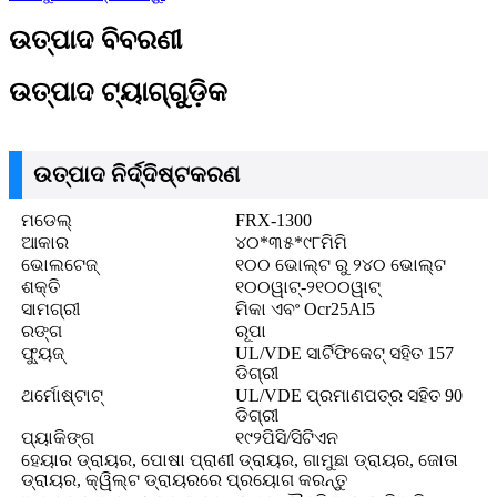
ଉତ୍ପାଦ ବିବରଣୀ
ଉତ୍ପାଦ ଟ୍ୟାଗ୍‌ଗୁଡ଼ିକ
ଉତ୍ପାଦ ନିର୍ଦ୍ଦିଷ୍ଟକରଣ
ମଡେଲ୍
FRX-1300
ଆକାର
୪୦*୩୫*୯୮ମିମି
ଭୋଲଟେଜ୍
୧୦୦ ଭୋଲ୍ଟ ରୁ ୨୪୦ ଭୋଲ୍ଟ
ଶକ୍ତି
୧୦୦ୱାଟ୍-୨୧୦୦ୱାଟ୍
ସାମଗ୍ରୀ
ମିକା ଏବଂ Ocr25Al5
ରଙ୍ଗ
ରୂପା
ଫ୍ୟୁଜ୍
UL/VDE ସାର୍ଟିଫିକେଟ୍ ସହିତ 157
ଡିଗ୍ରୀ
ଥର୍ମୋଷ୍ଟାଟ୍
UL/VDE ପ୍ରମାଣପତ୍ର ସହିତ 90
ଡିଗ୍ରୀ
ପ୍ୟାକିଙ୍ଗ
୧୯୨ପିସି/ସିଟିଏନ
ହେୟାର ଡ୍ରାୟର, ପୋଷା ପ୍ରାଣୀ ଡ୍ରାୟର, ଗାମୁଛା ଡ୍ରାୟର, ଜୋତା
ଡ୍ରାୟର, କ୍ୱିଲ୍ଟ ଡ୍ରାୟରରେ ପ୍ରୟୋଗ କରନ୍ତୁ