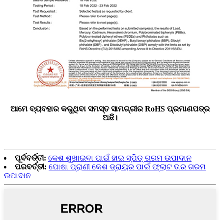
ଆମେ ବ୍ୟବହାର କରୁଥିବା ସମସ୍ତ ସାମଗ୍ରୀର RoHS ପ୍ରମାଣପତ୍ର
ଅଛି।
ପୂର୍ବବର୍ତ୍ତୀ:
କେଶ ଶୁଖାଇବା ପାଇଁ ହାଇ ସ୍ପିଡ୍ ଗରମ ଉପାଦାନ
ପରବର୍ତ୍ତୀ:
ପୋଷା ପ୍ରାଣୀ କେଶ ଡ୍ରାୟର ପାଇଁ ଫ୍ଲାଟ ତାର ଗରମ
ଉପାଦାନ