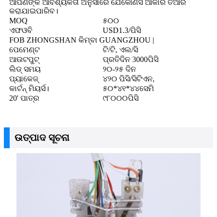
ଆପଣଙ୍କ ଆବଶ୍ୟକତା ଅନୁସାରେ ଯେକୌଣସି ଆକାର ତିଆରି
କରାଯାଇପାରିବ।
MOQ
୫୦୦
ଏଫଓବି
USD1.3/ପିସି
FOB ZHONGSHAN କିମ୍ବା GUANGZHOU |
ପେମେଣ୍ଟ
ଟି/ଟି, ଏଲ/ସି
ଆଉଟପୁଟ୍
ପ୍ରତିଦିନ 3000ପିସି
ଲିଡ୍ ସମୟ
୨୦-୨୫ ଦିନ
ପ୍ୟାକେଜ୍‍
୪୨୦ ପିସି/ସିଟିଏନ,
କାର୍ଟନ୍ ମିୟର୍ସ।
୫୦*୪୧*୪୪ସେମି
20' ପାତ୍ର
୯୮୦୦୦ପିସି
ଉତ୍ପାଦ ସୂଚନା