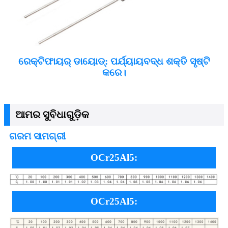
ରେକ୍ଟିଫାୟର୍ ଡାୟୋଡ୍: ପର୍ଯ୍ୟାୟବଦ୍ଧ ଶକ୍ତି ସୃଷ୍ଟି
କରେ।
ଆମର ସୁବିଧାଗୁଡ଼ିକ
ଗରମ ସାମଗ୍ରୀ
OCr25Al5:
OCr25Al5: