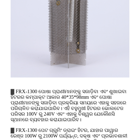
▓ FRX-1300 ପୋଷା ପ୍ରାଣୀମାନଙ୍କୁ ସଜାଡ଼ିବା ଏବଂ ଶୁଖାଇବା
ହିଟରର କମ୍ପାକ୍ଟ ଆକାର 40*35*98mm ଏବଂ ପୋଷା
ପ୍ରାଣୀମାନଙ୍କୁ ସଜାଡ଼ିବା ପ୍ରକ୍ରିୟା ସମୟରେ ଏହାକୁ ସହଜରେ
ପରିଚାଳିତ କରାଯାଇପାରିବ। ଏହି ବହୁମୁଖୀ ହିଟରର ଭୋଲଟେଜ
ପରିସର 100V ରୁ 240V ଏବଂ ଏହାକୁ ବିଶ୍ୱର ଯେକୌଣସି
ସ୍ଥାନରେ ବ୍ୟବହାର କରାଯାଇପାରିବ।
▓ FRX-1300 ପେଟ ଗ୍ରୁମିଂ ଡ୍ରାଇଂ ହିଟର, ଯାହାର ପାୱାର
ରେଞ୍ଜ 100W ରୁ 2100W ପର୍ଯ୍ୟନ୍ତ, ଦକ୍ଷ ଏବଂ ପ୍ରଭାବଶାଳୀ