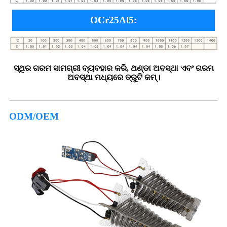
OCr25Al5:
ସ୍ଥିର ଗରମ ସାମଗ୍ରୀ ବ୍ୟବହାର କରି, ଥଣ୍ଡା ଅବସ୍ଥା ଏବଂ ଗରମ
ଅବସ୍ଥା ମଧ୍ୟରେ ତ୍ରୁଟି କମ୍।
ODM/OEM