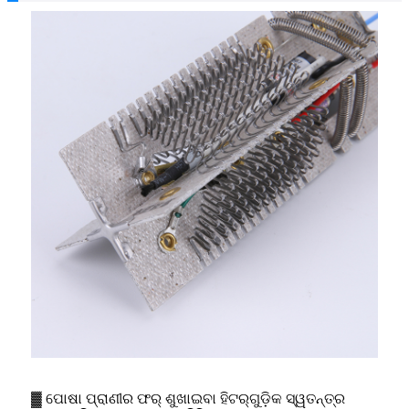
▓ ପୋଷା ପ୍ରାଣୀର ଫର୍ ଶୁଖାଇବା ହିଟର୍‌ଗୁଡ଼ିକ ସ୍ୱତନ୍ତ୍ର