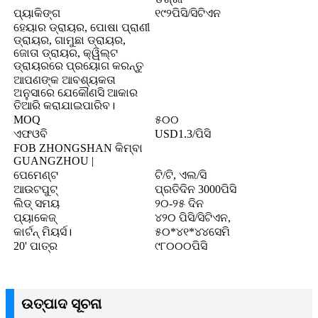
ପ୍ୟାକିଙ୍ଗ
୧୯୨ପିସି/ସିଟିଏନ
ହେୟାର ଡ୍ରାୟର, ପୋଷା ପ୍ରାଣୀ
ଡ୍ରାୟର, ଗାମୁଛା ଡ୍ରାୟର,
ଜୋତା ଡ୍ରାୟର, କ୍ୱିଲ୍ଟ
ଡ୍ରାୟରରେ ପ୍ରୟୋଗ କରନ୍ତୁ
ଆପଣଙ୍କ ଆବଶ୍ୟକତା
ଅନୁସାରେ ଯେକୌଣସି ଆକାର
ତିଆରି କରାଯାଇପାରିବ।
MOQ
୫୦୦
ଏଫଓବି
USD1.3/ପିସି
FOB ZHONGSHAN କିମ୍ବା
GUANGZHOU |
ପେମେଣ୍ଟ
ଟି/ଟି, ଏଲ/ସି
ଆଉଟପୁଟ୍
ପ୍ରତିଦିନ 3000ପିସି
ଲିଡ୍ ସମୟ
୨୦-୨୫ ଦିନ
ପ୍ୟାକେଜ୍‍
୪୨୦ ପିସି/ସିଟିଏନ,
କାର୍ଟନ୍ ମିୟର୍ସ।
୫୦*୪୧*୪୪ସେମି
20' ପାତ୍ର
୯୮୦୦୦ପିସି
ଉତ୍ପାଦ ସୂଚନା