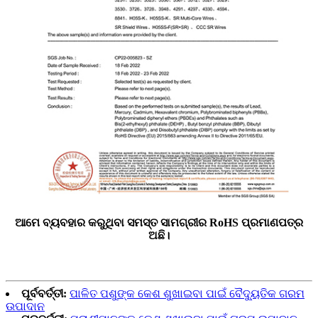
ଆମେ ବ୍ୟବହାର କରୁଥିବା ସମସ୍ତ ସାମଗ୍ରୀର RoHS ପ୍ରମାଣପତ୍ର
ଅଛି।
ପୂର୍ବବର୍ତ୍ତୀ:
ପାଳିତ ପଶୁଙ୍କ କେଶ ଶୁଖାଇବା ପାଇଁ ବୈଦ୍ୟୁତିକ ଗରମ
ଉପାଦାନ