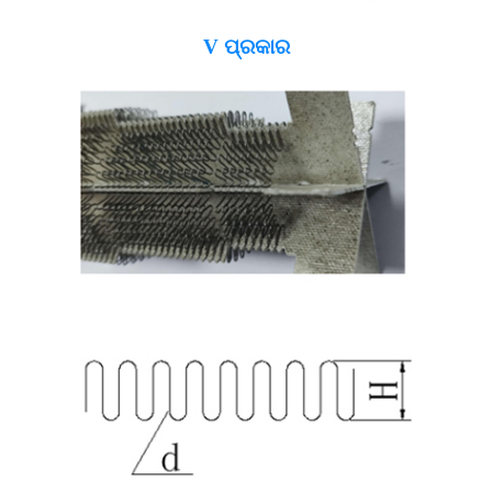
V ପ୍ରକାର