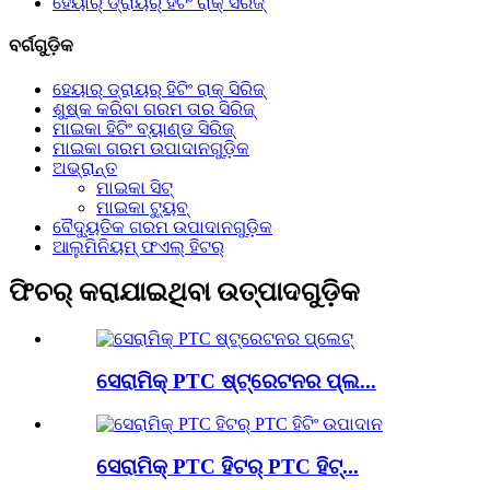
ହେୟାର୍ ଡ୍ରାୟର୍ ହିଟିଂ ରାକ୍ ସିରିଜ୍
ବର୍ଗଗୁଡ଼ିକ
ହେୟାର୍ ଡ୍ରାୟର୍ ହିଟିଂ ରାକ୍ ସିରିଜ୍
ଶୁଷ୍କ କରିବା ଗରମ ତାର ସିରିଜ୍
ମାଇକା ହିଟିଂ ବ୍ୟାଣ୍ଡ ସିରିଜ୍
ମାଇକା ଗରମ ଉପାଦାନଗୁଡ଼ିକ
ଅଭ୍ରାନ୍ତ
ମାଇକା ସିଟ୍
ମାଇକା ଟ୍ୟୁବ୍
ବୈଦ୍ୟୁତିକ ଗରମ ଉପାଦାନଗୁଡ଼ିକ
ଆଲୁମିନିୟମ୍ ଫଏଲ୍ ହିଟର୍
ଫିଚର୍ କରାଯାଇଥିବା ଉତ୍ପାଦଗୁଡ଼ିକ
ସେରାମିକ୍ PTC ଷ୍ଟ୍ରେଟନର ପ୍ଲ...
ସେରାମିକ୍ PTC ହିଟର୍ PTC ହିଟ୍...