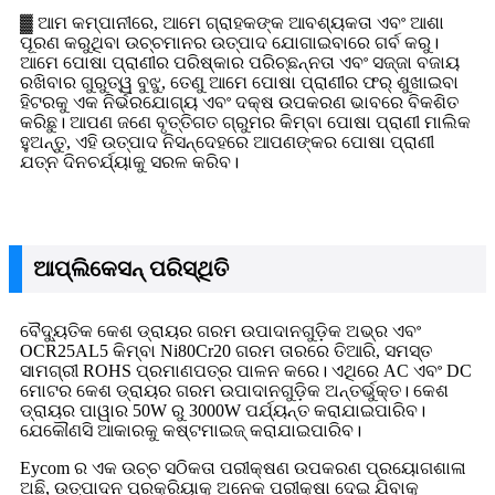
▓ ଆମ କମ୍ପାନୀରେ, ଆମେ ଗ୍ରାହକଙ୍କ ଆବଶ୍ୟକତା ଏବଂ ଆଶା
ପୂରଣ କରୁଥିବା ଉଚ୍ଚମାନର ଉତ୍ପାଦ ଯୋଗାଇବାରେ ଗର୍ବ କରୁ।
ଆମେ ପୋଷା ପ୍ରାଣୀର ପରିଷ୍କାର ପରିଚ୍ଛନ୍ନତା ଏବଂ ସଜ୍ଜା ବଜାୟ
ରଖିବାର ଗୁରୁତ୍ୱ ବୁଝୁ, ତେଣୁ ଆମେ ପୋଷା ପ୍ରାଣୀର ଫର୍ ଶୁଖାଇବା
ହିଟରକୁ ଏକ ନିର୍ଭରଯୋଗ୍ୟ ଏବଂ ଦକ୍ଷ ଉପକରଣ ଭାବରେ ବିକଶିତ
କରିଛୁ। ଆପଣ ଜଣେ ବୃତ୍ତିଗତ ଗ୍ରୁମର କିମ୍ବା ପୋଷା ପ୍ରାଣୀ ମାଲିକ
ହୁଅନ୍ତୁ, ଏହି ଉତ୍ପାଦ ନିସନ୍ଦେହରେ ଆପଣଙ୍କର ପୋଷା ପ୍ରାଣୀ
ଯତ୍ନ ଦିନଚର୍ଯ୍ୟାକୁ ସରଳ କରିବ।
ଆପ୍ଲିକେସନ୍ ପରିସ୍ଥିତି
ବୈଦ୍ୟୁତିକ କେଶ ଡ୍ରାୟର ଗରମ ଉପାଦାନଗୁଡ଼ିକ ଅଭ୍ର ଏବଂ
OCR25AL5 କିମ୍ବା Ni80Cr20 ଗରମ ତାରରେ ତିଆରି, ସମସ୍ତ
ସାମଗ୍ରୀ ROHS ପ୍ରମାଣପତ୍ର ପାଳନ କରେ। ଏଥିରେ AC ଏବଂ DC
ମୋଟର କେଶ ଡ୍ରାୟର ଗରମ ଉପାଦାନଗୁଡ଼ିକ ଅନ୍ତର୍ଭୁକ୍ତ। କେଶ
ଡ୍ରାୟର ପାୱାର 50W ରୁ 3000W ପର୍ଯ୍ୟନ୍ତ କରାଯାଇପାରିବ।
ଯେକୌଣସି ଆକାରକୁ କଷ୍ଟମାଇଜ୍ କରାଯାଇପାରିବ।
Eycom ର ଏକ ଉଚ୍ଚ ସଠିକତା ପରୀକ୍ଷଣ ଉପକରଣ ପ୍ରୟୋଗଶାଳା
ଅଛି, ଉତ୍ପାଦନ ପ୍ରକ୍ରିୟାକୁ ଅନେକ ପରୀକ୍ଷା ଦେଇ ଯିବାକୁ