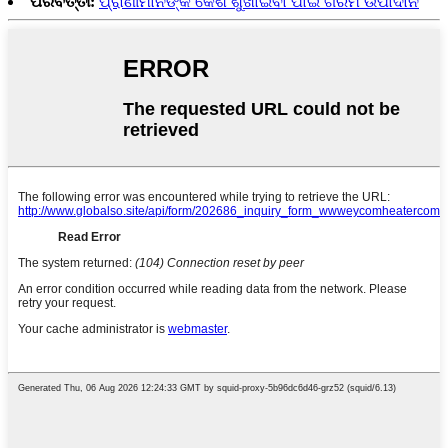
ପରବର୍ତ୍ତୀ:
ପ୍ରାଣୀମାନଙ୍କ କେଶ ଶୁଖାଇବା ପାଇଁ ଗରମ ଉପାଦାନ