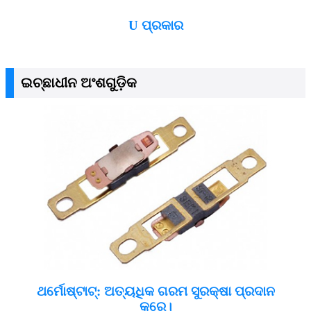
U ପ୍ରକାର
ଇଚ୍ଛାଧୀନ ଅଂଶଗୁଡ଼ିକ
ଥର୍ମୋଷ୍ଟାଟ୍: ଅତ୍ୟଧିକ ଗରମ ସୁରକ୍ଷା ପ୍ରଦାନ
କରେ।