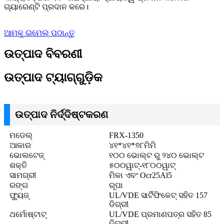
ଗ୍ୟାରେଣ୍ଟି ପ୍ରଦାନ କରେ।
ଆମକୁ ଇମେଲ୍ ପଠାନ୍ତୁ
ଉତ୍ପାଦ ବିବରଣୀ
ଉତ୍ପାଦ ଟ୍ୟାଗ୍‌ଗୁଡ଼ିକ
ଉତ୍ପାଦ ନିର୍ଦ୍ଦିଷ୍ଟକରଣ
ମଡେଲ୍
FRX-1350
ଆକାର
୪୧*୪୧*୭୮ମିମି
ଭୋଲଟେଜ୍
୧୦୦ ଭୋଲ୍ଟ ରୁ ୨୪୦ ଭୋଲ୍ଟ
ଶକ୍ତି
୫୦୦ୱାଟ୍-୧୮୦୦ୱାଟ୍
ସାମଗ୍ରୀ
ମିକା ଏବଂ Ocr25Al5
ରଙ୍ଗ
ରୂପା
ଫ୍ୟୁଜ୍
UL/VDE ସାର୍ଟିଫିକେଟ୍ ସହିତ 157
ଡିଗ୍ରୀ
ଥର୍ମୋଷ୍ଟାଟ୍
UL/VDE ପ୍ରମାଣପତ୍ର ସହିତ 85
ଡିଗ୍ରୀ