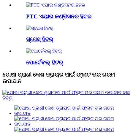
PTC ଏୟାର କଣ୍ଡିସନର ହିଟର
ସ୍ପେସ୍ ହିଟର୍
ପୋର୍ଟେବଲ୍ ହିଟର୍
ପୋଷା ପ୍ରାଣୀ କେଶ ଡ୍ରାୟର ପାଇଁ ଫ୍ଲାଟ ତାର ଗରମ
ଉପାଦାନ