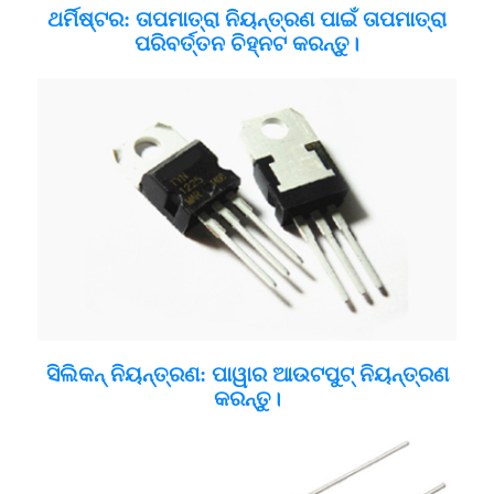
ଥର୍ମିଷ୍ଟର: ତାପମାତ୍ରା ନିୟନ୍ତ୍ରଣ ପାଇଁ ତାପମାତ୍ରା
ପରିବର୍ତ୍ତନ ଚିହ୍ନଟ କରନ୍ତୁ।
ସିଲିକନ୍ ନିୟନ୍ତ୍ରଣ: ପାୱାର ଆଉଟପୁଟ୍ ନିୟନ୍ତ୍ରଣ
କରନ୍ତୁ।