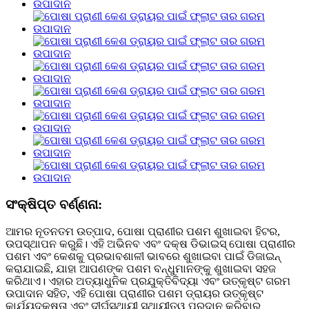
ସଂକ୍ଷିପ୍ତ ବର୍ଣ୍ଣନା:
ଆମର ନୂତନତମ ଉତ୍ପାଦ, ପୋଷା ପ୍ରାଣୀର ପଶମ ଶୁଖାଇବା ହିଟର,
ଉପସ୍ଥାପନ କରୁଛି। ଏହି ଅଭିନବ ଏବଂ ଦକ୍ଷ ଡିଭାଇସ୍ ପୋଷା ପ୍ରାଣୀର
ପଶମ ଏବଂ କେଶକୁ ପ୍ରଭାବଶାଳୀ ଭାବରେ ଶୁଖାଇବା ପାଇଁ ଡିଜାଇନ୍
କରାଯାଇଛି, ଯାହା ଆପଣଙ୍କ ପଶମ ବନ୍ଧୁମାନଙ୍କୁ ଶୁଖାଇବା ସହଜ
କରିଥାଏ। ଏହାର ଅତ୍ୟାଧୁନିକ ପ୍ରଯୁକ୍ତିବିଦ୍ୟା ଏବଂ ଉତ୍କୃଷ୍ଟ ଗରମ
ଉପାଦାନ ସହିତ, ଏହି ପୋଷା ପ୍ରାଣୀର ପଶମ ଡ୍ରାୟର ଉତ୍କୃଷ୍ଟ
କାର୍ଯ୍ୟଦକ୍ଷତା ଏବଂ ଦୀର୍ଘସ୍ଥାୟୀ ସ୍ଥାୟୀତ୍ୱ ପ୍ରଦାନ କରିବାର