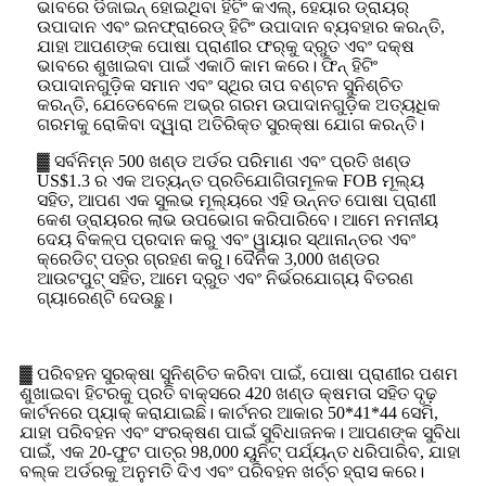
ଭାବରେ ଡିଜାଇନ୍ ହୋଇଥିବା ହିଟିଂ କଏଲ୍, ହେୟାର ଡ୍ରାୟର୍
ଉପାଦାନ ଏବଂ ଇନଫ୍ରାରେଡ୍ ହିଟିଂ ଉପାଦାନ ବ୍ୟବହାର କରନ୍ତି,
ଯାହା ଆପଣଙ୍କ ପୋଷା ପ୍ରାଣୀର ଫର୍‌କୁ ଦ୍ରୁତ ଏବଂ ଦକ୍ଷ
ଭାବରେ ଶୁଖାଇବା ପାଇଁ ଏକାଠି କାମ କରେ। ଫିନ୍ ହିଟିଂ
ଉପାଦାନଗୁଡ଼ିକ ସମାନ ଏବଂ ସ୍ଥିର ତାପ ବଣ୍ଟନ ସୁନିଶ୍ଚିତ
କରନ୍ତି, ଯେତେବେଳେ ଅଭ୍ର ଗରମ ଉପାଦାନଗୁଡ଼ିକ ଅତ୍ୟଧିକ
ଗରମକୁ ରୋକିବା ଦ୍ୱାରା ଅତିରିକ୍ତ ସୁରକ୍ଷା ଯୋଗ କରନ୍ତି।
▓ ସର୍ବନିମ୍ନ 500 ଖଣ୍ଡ ଅର୍ଡର ପରିମାଣ ଏବଂ ପ୍ରତି ଖଣ୍ଡ
US$1.3 ର ଏକ ଅତ୍ୟନ୍ତ ପ୍ରତିଯୋଗିତାମୂଳକ FOB ମୂଲ୍ୟ
ସହିତ, ଆପଣ ଏକ ସୁଲଭ ମୂଲ୍ୟରେ ଏହି ଉନ୍ନତ ପୋଷା ପ୍ରାଣୀ
କେଶ ଡ୍ରାୟରର ଲାଭ ଉପଭୋଗ କରିପାରିବେ। ଆମେ ନମନୀୟ
ଦେୟ ବିକଳ୍ପ ପ୍ରଦାନ କରୁ ଏବଂ ୱାୟାର ସ୍ଥାନାନ୍ତର ଏବଂ
କ୍ରେଡିଟ୍ ପତ୍ର ଗ୍ରହଣ କରୁ। ଦୈନିକ 3,000 ଖଣ୍ଡର
ଆଉଟପୁଟ୍ ସହିତ, ଆମେ ଦ୍ରୁତ ଏବଂ ନିର୍ଭରଯୋଗ୍ୟ ବିତରଣ
ଗ୍ୟାରେଣ୍ଟି ଦେଉଛୁ।
▓ ପରିବହନ ସୁରକ୍ଷା ସୁନିଶ୍ଚିତ କରିବା ପାଇଁ, ପୋଷା ପ୍ରାଣୀର ପଶମ
ଶୁଖାଇବା ହିଟରକୁ ପ୍ରତି ବାକ୍ସରେ 420 ଖଣ୍ଡ କ୍ଷମତା ସହିତ ଦୃଢ଼
କାର୍ଟନରେ ପ୍ୟାକ୍ କରାଯାଇଛି। କାର୍ଟନର ଆକାର 50*41*44 ସେମି,
ଯାହା ପରିବହନ ଏବଂ ସଂରକ୍ଷଣ ପାଇଁ ସୁବିଧାଜନକ। ଆପଣଙ୍କ ସୁବିଧା
ପାଇଁ, ଏକ 20-ଫୁଟ ପାତ୍ର 98,000 ୟୁନିଟ୍ ପର୍ଯ୍ୟନ୍ତ ଧରିପାରିବ, ଯାହା
ବଲ୍କ ଅର୍ଡରକୁ ଅନୁମତି ଦିଏ ଏବଂ ପରିବହନ ଖର୍ଚ୍ଚ ହ୍ରାସ କରେ।