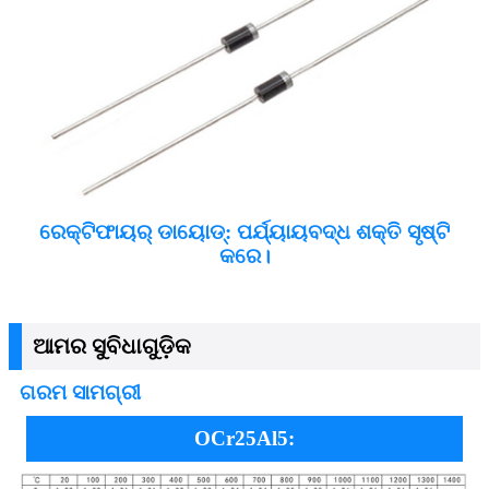
ରେକ୍ଟିଫାୟର୍ ଡାୟୋଡ୍: ପର୍ଯ୍ୟାୟବଦ୍ଧ ଶକ୍ତି ସୃଷ୍ଟି
କରେ।
ଆମର ସୁବିଧାଗୁଡ଼ିକ
ଗରମ ସାମଗ୍ରୀ
OCr25Al5: