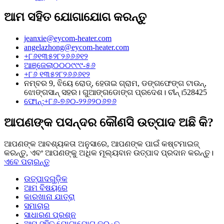
ଆମ ସହିତ ଯୋଗାଯୋଗ କରନ୍ତୁ
jeanxie@eycom-heater.com
angelazhong@eycom-heater.com
+୮୬୧୩୫୨୮୨୬୬୬୧୨
ଆଞ୍ଜେଲା୦୦୦୯୯୯-୫୬
+୮୬ ୧୩୫୨୮୨୬୬୬୧୨
ନମ୍ବର 9, ଝିୟେ ରୋଡ୍, ହେତାଇ ଗ୍ରାମ, ଡଙ୍ଗଫେଙ୍ଗ ଟାଉନ୍,
ଝୋଙ୍ଗସାନ୍ ସହର। ଗୁଆଙ୍ଗଡୋଙ୍ଗ ପ୍ରଦେଶ। ଚୀନ୍।528425
ଫୋନ୍:+୮୬-୭୬୦-୨୨୬୨୦୬୭୬
ଆପଣଙ୍କ ପସନ୍ଦର କୌଣସି ଉତ୍ପାଦ ଅଛି କି?
ଆପଣଙ୍କ ଆବଶ୍ୟକତା ଅନୁସାରେ, ଆପଣଙ୍କ ପାଇଁ କଷ୍ଟମାଇଜ୍
କରନ୍ତୁ, ଏବଂ ଆପଣଙ୍କୁ ଅଧିକ ମୂଲ୍ୟବାନ ଉତ୍ପାଦ ପ୍ରଦାନ କରନ୍ତୁ।
ଏବେ ପଚାରନ୍ତୁ
ଉତ୍ପାଦଗୁଡ଼ିକ
ଆମ ବିଷୟରେ
କାରଖାନା ଯାତ୍ରା
ସମାଚାର
ସାଧାରଣ ପ୍ରଶ୍ନ
ଆମ ସହିତ ଯୋଗାଯୋଗ କରନ୍ତୁ