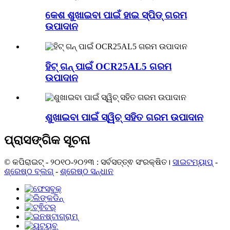
କେଶ ଶୁଖାଇବା ପାଇଁ ହାଇ ସ୍ପିଡ୍ ଗରମ
ଉପାଦାନ
ହିଟ୍ ଗନ୍ ପାଇଁ OCR25AL5 ଗରମ
ଉପାଦାନ
ଶୁଖାଇବା ପାଇଁ ସ୍ୱିଚ୍ ସହିତ ଗରମ ଉପାଦାନ
ପ୍ରାସଙ୍ଗିକ ସୂଚନା
© କପିରାଇଟ୍ - ୨୦୧୦-୨୦୨୩ : ସର୍ବସତ୍ତ୍ଵ ସଂରକ୍ଷିତ।
ସାଇଟମ୍ୟାପ୍
-
ଶ୍ରେଷ୍ଠ ବ୍ଲଗ୍
-
ଶ୍ରେଷ୍ଠ ସନ୍ଧାନ