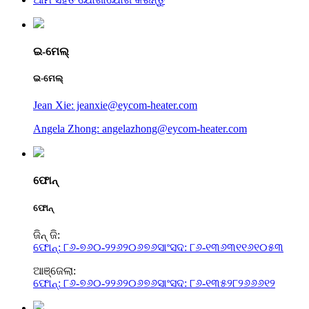
ଇ-ମେଲ୍
ଇ-ମେଲ୍
Jean Xie: jeanxie@eycom-heater.com
Angela Zhong: angelazhong@eycom-heater.com
ଫୋନ୍
ଫୋନ୍
ଜିନ୍ ଜି:
ଫୋନ୍: ୮୬-୭୬୦-୨୨୬୨୦୬୭୬
ସାଂସଦ: ୮୬-୧୩୬୩୧୧୬୧୦୫୩
ଆଞ୍ଜେଲା:
ଫୋନ୍: ୮୬-୭୬୦-୨୨୬୨୦୬୭୬
ସାଂସଦ: ୮୬-୧୩୫୨୮୨୬୬୬୧୨