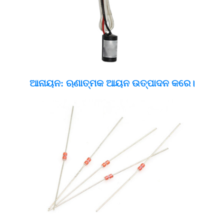
ଆନାୟନ: ଋଣାତ୍ମକ ଆୟନ ଉତ୍ପାଦନ କରେ।