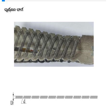
ଘୂର୍ଣ୍ଣନ ଫର୍ମ