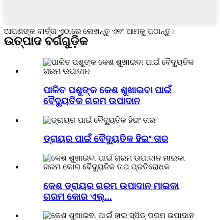
ଆପଣଙ୍କ ବାର୍ତ୍ତା ଏଠାରେ ଲେଖନ୍ତୁ ଏବଂ ଆମକୁ ପଠାନ୍ତୁ।
ଉତ୍ପାଦ ବର୍ଗଗୁଡ଼ିକ
ପାଳିତ ପଶୁଙ୍କ କେଶ ଶୁଖାଇବା ପାଇଁ
ବୈଦ୍ୟୁତିକ ଗରମ ଉପାଦାନ
ଡ୍ରାୟର ପାଇଁ ବୈଦ୍ୟୁତିକ ହିଇଂ ତାର
କେଶ ଡ୍ରାୟର ଗରମ ଉପାଦାନ ମାଇକା
ଗରମ କୋର ଏଲ୍...