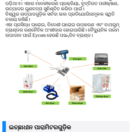
ପଡ଼ିଥାଏ। ଏହାର ମାନକୀକରଣ ପ୍ରକ୍ରିୟା, ବୃତ୍ତିଗତ ପରୀକ୍ଷଣ,
ଉତ୍ପାଦର ଗୁଣବତ୍ତା ସୁନିଶ୍ଚିତ କରିବା ପାଇଁ।
ବିଶ୍ୱର ଉତ୍ପାଦଗୁଡ଼ିକ ସର୍ବଦା ଭଲ ପ୍ରତିଯୋଗିତାମୂଳକ ସ୍ଥିତି
ବଜାୟ ରଖିଛି।
ଏହା ପ୍ରସିଦ୍ଧ ଘରୋଇ, ବିଦେଶୀ ଘରୋଇ ଉପକରଣ ଏବଂ ବାଥରୁମ୍
ବ୍ରାଣ୍ଡର ରଣନୈତିକ ଅଂଶୀଦାର ହୋଇପାରିଛି। ବୈଦ୍ୟୁତିକ ଗରମ
ଉପାଦାନ ପାଇଁ Eycom ହେଉଛି ପସନ୍ଦିତ ବ୍ରାଣ୍ଡ।
ଇଚ୍ଛାଧୀନ ପାରାମିଟରଗୁଡ଼ିକ