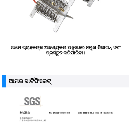
ଆମେ ଗ୍ରାହକଙ୍କ ଆବଶ୍ୟକତା ଅନୁସାରେ ନମୁନା ଡିଜାଇନ୍ ଏବଂ
ପ୍ରସ୍ତୁତ କରିପାରିବା।
ଆମର ସାର୍ଟିଫିକେଟ୍