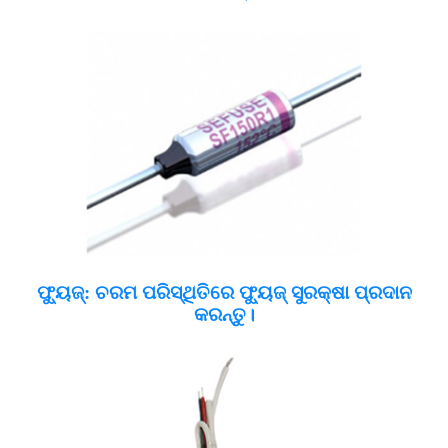
ଫ୍ୟୁଜ୍: ଚରମ ପରିସ୍ଥିତିରେ ଫ୍ୟୁଜ୍ ସୁରକ୍ଷା ପ୍ରଦାନ
କରନ୍ତୁ।